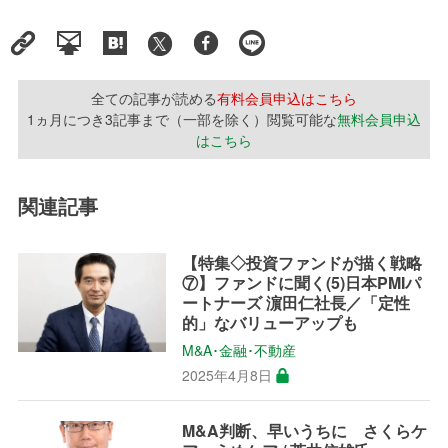
全ての記事が読める
有料会員申込はこちら
1ヵ月につき3記事まで（一部を除く）閲覧可能な
無料会員申込
はこちら
関連記事
【特集◇投資ファンドが描く戦略
⑦】ファンドに聞く(5)日本PMIパ
ートナーズ 濵田仁社長／「定性
的」なバリューアップも
M&A･金融･不動産
2025年4月8日
M&A判断、早いうちに さくらケ