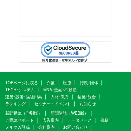
TOPページに戻る
介護
医療
行政･団体
TECH･システム
M&A･金融･不動産
建築･設備･福祉用具
人材･教育
福祉･総合
ランキング
セミナー・イベント
お知らせ
新聞購読（印刷版）
新聞購読（WEB版）
ご購読サポート
広告案内
データベース
書籍
メルマガ登録
会社案内
お問い合わせ