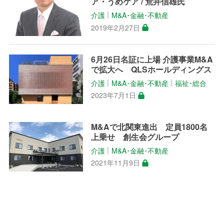
ア・うめケア / 荒井信雄氏
介護
M&A･金融･不動産
│
2019年2月27日
6月26日名証に上場 介護事業M&A
で拡大へ QLSホールディングス
介護
M&A･金融･不動産
福祉･総合
│
│
2023年7月1日
M&Aで北関東進出 定員1800名
上乗せ 創生会グループ
介護
M&A･金融･不動産
│
2021年11月9日