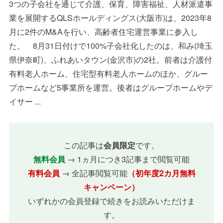
3つの子会社を通じて介護、保育、障害福祉、人材派遣事
業を展開するQLSホールディングス(大阪市)は、2023年8
月に2件のM&Aを行い、高齢者住宅運営事業に参入し
た。 8月31日付けで100%子会社化したのは、和み(埼玉
県伊奈町)、ふれあいタウン(金沢市)の2社。前者は介護付
有料老人ホーム、住宅型有料老人ホームのほか、グルー
プホームなど5事業所を運営。後者はグループホームやデ
イサー ...
この記事は
会員限定
です。
無料会員
→ 1ヵ月につき3記事まで閲覧可能
有料会員
→ 全記事閲覧可能
（初年度2カ月無料
キャンペーン）
いずれかの会員登録で続きをお読みいただけま
す。