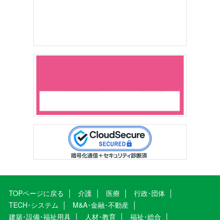
TOPページに戻る
介護
医療
行政･団体
TECH･システム
M&A･金融･不動産
建築･設備･福祉用具
人材･教育
福祉･総合