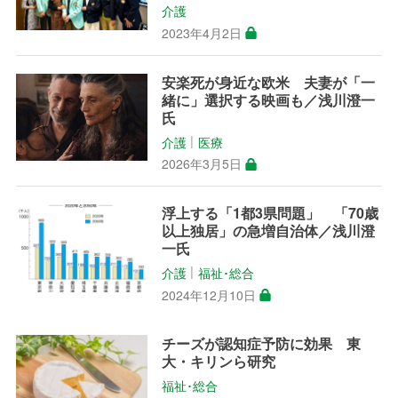
介護
2023年4月2日
安楽死が身近な欧米 夫妻が「一
緒に」選択する映画も／浅川澄一
氏
介護
医療
│
2026年3月5日
浮上する「1都3県問題」 「70歳
以上独居」の急増自治体／浅川澄
一氏
介護
福祉･総合
│
2024年12月10日
チーズが認知症予防に効果 東
大・キリンら研究
福祉･総合