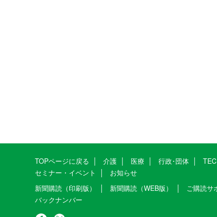
TOPページに戻る
介護
医療
行政･団体
TE
セミナー・イベント
お知らせ
新聞購読（印刷版）
新聞購読（WEB版）
ご購読サ
バックナンバー