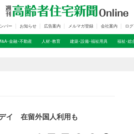
ンバー
お知らせ
広告案内
メルマガ登録
会社案内
ログ
M&A･金融･不動産
人材･教育
建築･設備･福祉用具
福祉･総
数変更のお知らせ
数変更のお知らせ
デイ 在留外国人利用も