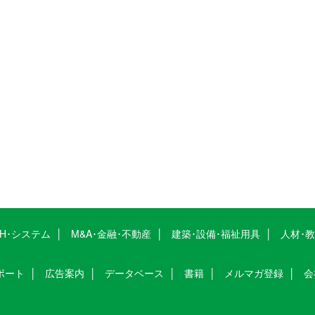
CH･システム
M&A･金融･不動産
建築･設備･福祉用具
人材･
ポート
広告案内
データベース
書籍
メルマガ登録
会