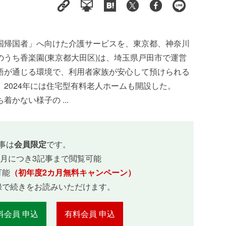
国帰国者」へ向けた介護サービスを、東京都、神奈川
うち香楽園(東京都大田区)は、埼玉県戸田市で運営
語が通じる環境で、利用者家族が安心して預けられる
。2024年には住宅型有料老人ホームも開設した。
かない様子の ...
事は
会員限定
です。
ヵ月につき3記事まで閲覧可能
可能
（初年度2カ月無料キャンペーン）
録で続きをお読みいただけます。
料会員 申込
有料会員 申込