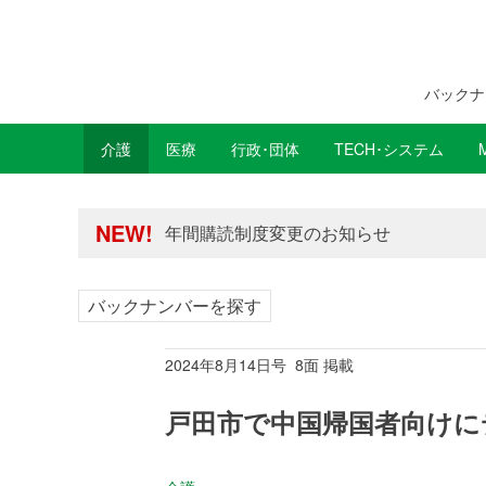
バックナ
介護
医療
行政･団体
TECH･システム
年間購読制度変更のお知らせ
高齢者住宅新聞 無料会員の皆様へ閲覧本
年間購読制度変更のお知らせ
NEW!
高齢者住宅新聞 無料会員の皆様へ閲覧本
バックナンバーを探す
2024年8月14日号 8面 掲載
戸田市で中国帰国者向けに