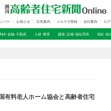
ンバー
お知らせ
広告案内
メルマガ登録
会社案内
ログ
M&A･金融･不動産
人材･教育
建築･設備･福祉用具
福祉･総
数変更のお知らせ
数変更のお知らせ
国有料老人ホーム協会と高齢者住宅