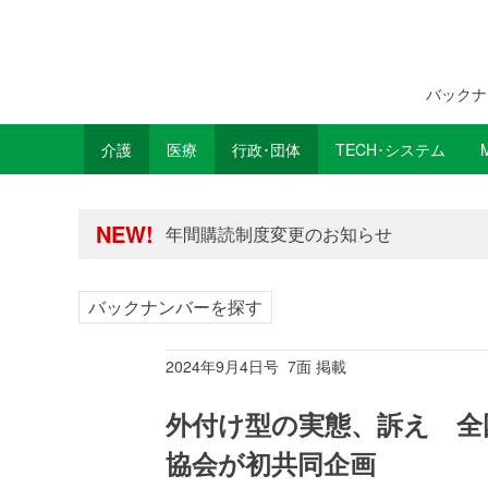
バックナ
介護
医療
行政･団体
TECH･システム
年間購読制度変更のお知らせ
高齢者住宅新聞 無料会員の皆様へ閲覧本
年間購読制度変更のお知らせ
NEW!
高齢者住宅新聞 無料会員の皆様へ閲覧本
バックナンバーを探す
2024年9月4日号 7面 掲載
外付け型の実態、訴え 全
協会が初共同企画