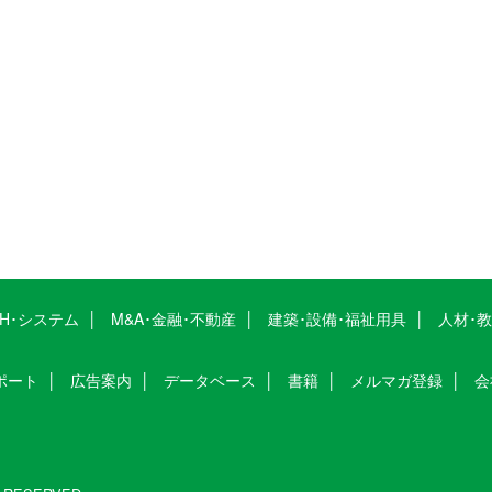
CH･システム
M&A･金融･不動産
建築･設備･福祉用具
人材･
ポート
広告案内
データベース
書籍
メルマガ登録
会