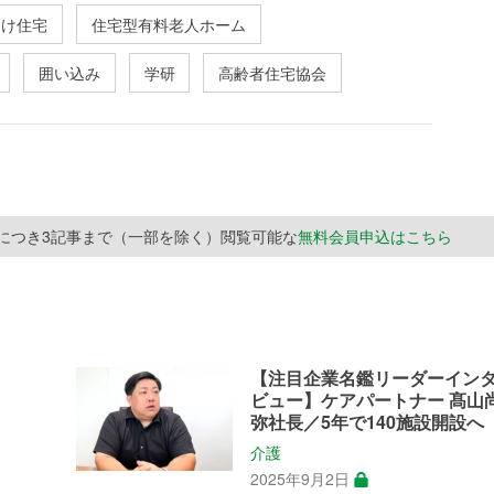
向け住宅
住宅型有料老人ホーム
囲い込み
学研
高齢者住宅協会
月につき3記事まで（一部を除く）閲覧可能な
無料会員申込はこちら
【注目企業名鑑リーダーイン
ビュー】ケアパートナー 髙山
弥社長／5年で140施設開設へ
介護
2025年9月2日