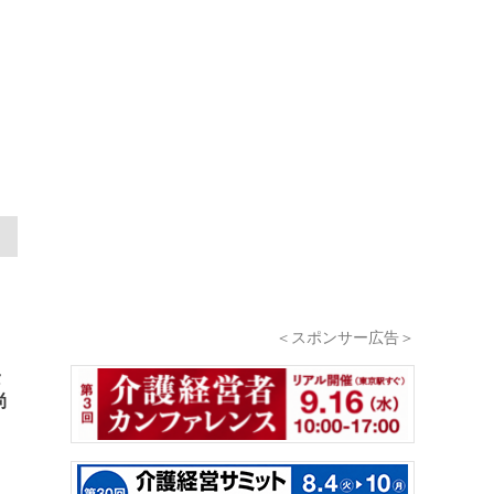
＜スポンサー広告＞
タ
尚