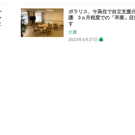
ー
ポラリス、サ高住で自立支援
ャ
護 3ヵ月程度での「卒業」目
と
す
介護
2023年4月27日