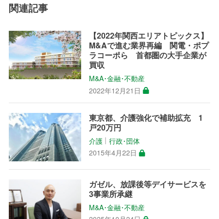
関連記事
【2022年関西エリアトピックス】
M&Aで進む業界再編 関電・ポプ
ラコーポら 首都圏の大手企業が
買収
M&A･金融･不動産
2022年12月21日
東京都、介護強化で補助拡充 1
戸20万円
介護
行政･団体
│
2015年4月22日
ガゼル、放課後等デイサービスを
3事業所承継
M&A･金融･不動産