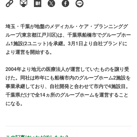
埼玉・千葉が地盤のメディカル・ケア・プランニンググ
ループ
(
東京都江戸川区
)
は、千葉県船橋市でグループホー
ム
1
施設
(2
ユニット
)
を承継。
3
月
1
日より自社ブランドに
より運営を開始する。
2004
年より地元の医療法人が運営していたものを譲り受
けた。同社は昨年にも船橋市内のグループホーム
2
施設を
事業承継しており、自社開発と合わせて市内で
4
施設目。
千葉県だけで全
14
ヵ所のグループホームを運営すること
になる。