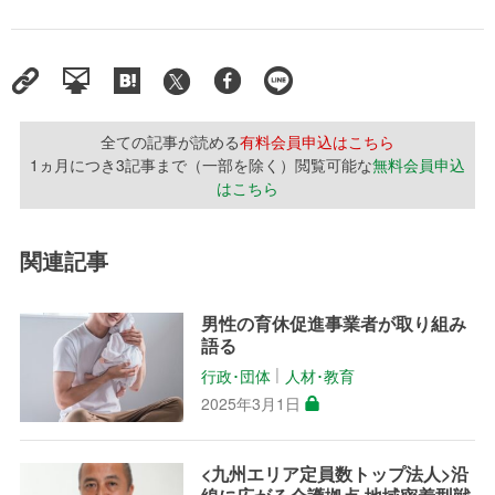
全ての記事が読める
有料会員申込はこちら
1ヵ月につき3記事まで（一部を除く）閲覧可能な
無料会員申込
はこちら
関連記事
男性の育休促進事業者が取り組み
語る
行政･団体
人材･教育
│
2025年3月1日
<九州エリア定員数トップ法人>沿