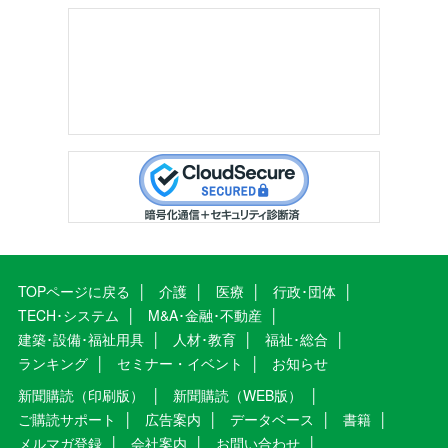
TOPページに戻る
介護
医療
行政･団体
TECH･システム
M&A･金融･不動産
建築･設備･福祉用具
人材･教育
福祉･総合
ランキング
セミナー・イベント
お知らせ
新聞購読（印刷版）
新聞購読（WEB版）
ご購読サポート
広告案内
データベース
書籍
メルマガ登録
会社案内
お問い合わせ