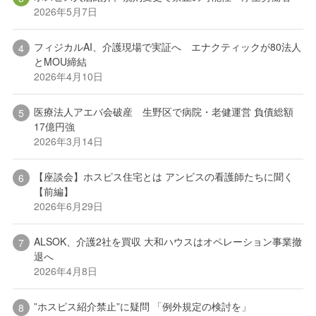
2026年5月7日
フィジカルAI、介護現場で実証へ エナクティックが80法人
とMOU締結
2026年4月10日
医療法人アエバ会破産 生野区で病院・老健運営 負債総額
17億円強
2026年3月14日
【座談会】ホスピス住宅とは アンビスの看護師たちに聞く
【前編】
2026年6月29日
ALSOK、介護2社を買収 大和ハウスはオペレーション事業撤
退へ
2026年4月8日
”ホスピス紹介禁止”に疑問 「例外規定の検討を」