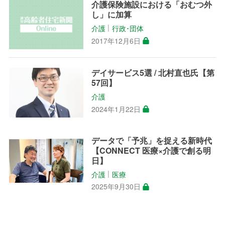
介護保険施設における「おむつ外
し」に加算
介護
行政･団体
│
2017年12月6日
デイサービス5選 / 北村直也氏【第
57回】
介護
2024年1月22日
データで「予兆」を捉える新時代
【CONNECT 医療×介護で創る明
日】
介護
医療
│
2025年9月30日