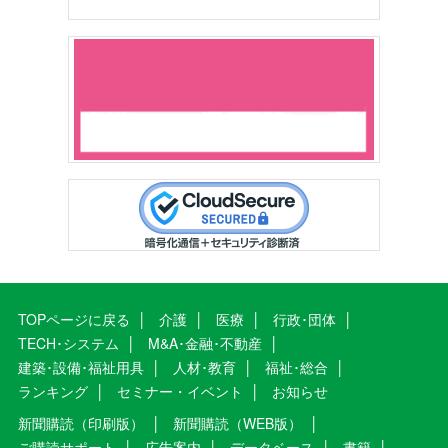
TOPページに戻る
介護
医療
行政･団体
TECH･システム
M&A･金融･不動産
建築･設備･福祉用具
人材･教育
福祉･総合
ランキング
セミナー・イベント
お知らせ
新聞購読（印刷版）
新聞購読（WEB版）
ご購読サポート
広告案内
データベース
書籍