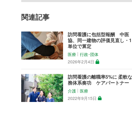
関連記事
訪問看護に包括型報酬 中医
協、同一建物の評価見直し・1
単位で算定
医療
行政･団体
│
2026年2月4日
訪問看護の離職率5%に 柔軟
務体系奏功 ケアパートナー
介護
医療
│
2022年9月15日