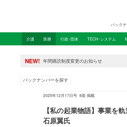
バックナ
介護
医療
行政･団体
TECH･システム
年間購読制度変更のお知らせ
高齢者住宅新聞 無料会員の皆様へ閲覧本
年間購読制度変更のお知らせ
NEW!
高齢者住宅新聞 無料会員の皆様へ閲覧本
バックナンバーを探す
2025年12月17日号 8面 掲載
【私の起業物語】事業を軌
石原翼氏