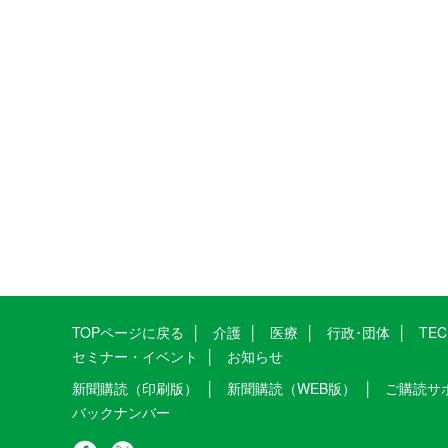
TOPページに戻る
介護
医療
行政･団体
TE
セミナー・イベント
お知らせ
新聞購読（印刷版）
新聞購読（WEB版）
ご購読サ
バックナンバー