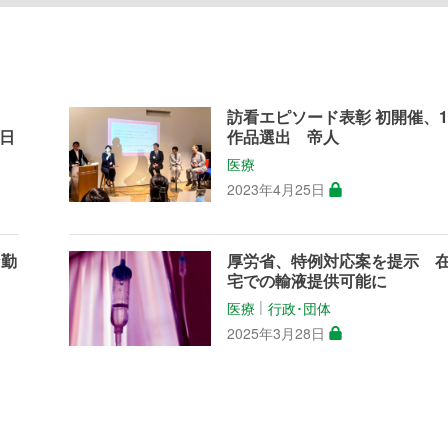
訪看エピソード表彰 初開催、1
日
作品選出 帝人
医療
2023年4月25日
な勤
厚労省、特例対応案を提示 
宅での輸液提供可能に
医療
行政･団体
│
2025年3月28日