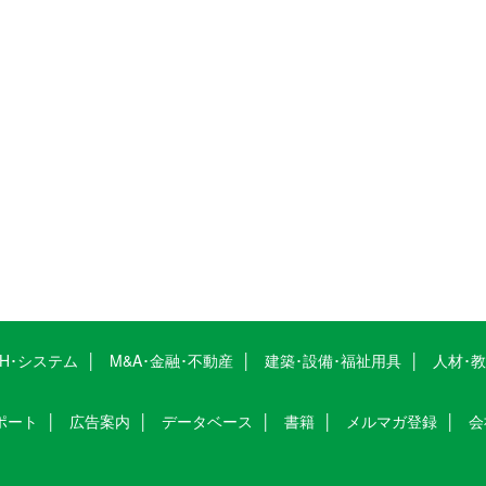
CH･システム
M&A･金融･不動産
建築･設備･福祉用具
人材･
ポート
広告案内
データベース
書籍
メルマガ登録
会