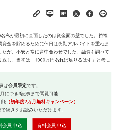
0名私が最初に直面したのは資金面の壁でした。裕福
業資金を貯めるために休日は夜勤アルバイトを重ねま
したが、不安と常に背中合わせでした。融資も調べて
し。当初は「1000万円あれば足りるはず」と考 ...
事は
会員限定
です。
ヵ月につき3記事まで閲覧可能
可能
（初年度2カ月無料キャンペーン）
録で続きをお読みいただけます。
料会員 申込
有料会員 申込