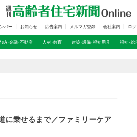
ンバー
お知らせ
広告案内
メルマガ登録
会社案内
ログ
M&A･金融･不動産
人材･教育
建築･設備･福祉用具
福祉･総
数変更のお知らせ
数変更のお知らせ
道に乗せるまで／ファミリーケア