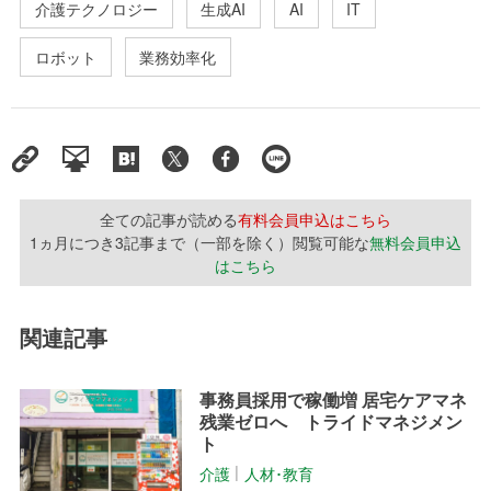
介護テクノロジー
生成AI
AI
IT
ロボット
業務効率化
全ての記事が読める
有料会員申込はこちら
1ヵ月につき3記事まで（一部を除く）閲覧可能な
無料会員申込
はこちら
関連記事
事務員採用で稼働増 居宅ケアマネ
残業ゼロへ トライドマネジメン
ト
介護
人材･教育
│