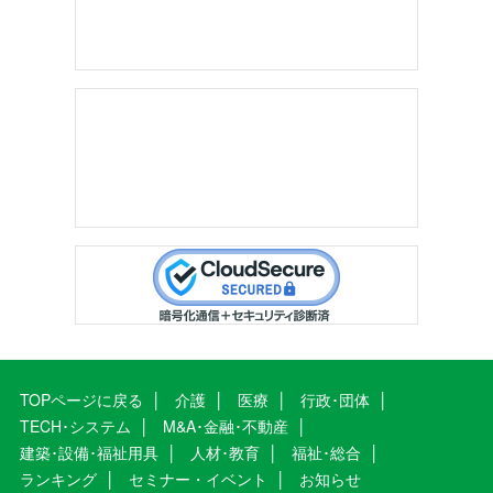
TOPページに戻る
介護
医療
行政･団体
TECH･システム
M&A･金融･不動産
建築･設備･福祉用具
人材･教育
福祉･総合
ランキング
セミナー・イベント
お知らせ