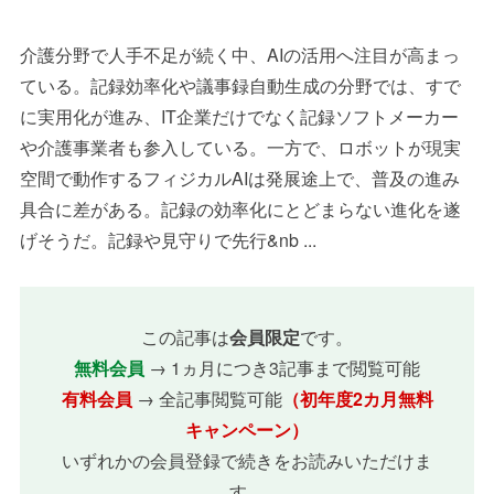
介護分野で人手不足が続く中、AIの活用へ注目が高まっ
ている。記録効率化や議事録自動生成の分野では、すで
に実用化が進み、IT企業だけでなく記録ソフトメーカー
や介護事業者も参入している。一方で、ロボットが現実
空間で動作するフィジカルAIは発展途上で、普及の進み
具合に差がある。記録の効率化にとどまらない進化を遂
げそうだ。記録や見守りで先行&nb ...
この記事は
会員限定
です。
無料会員
→ 1ヵ月につき3記事まで閲覧可能
有料会員
→ 全記事閲覧可能
（初年度2カ月無料
キャンペーン）
いずれかの会員登録で続きをお読みいただけま
す。