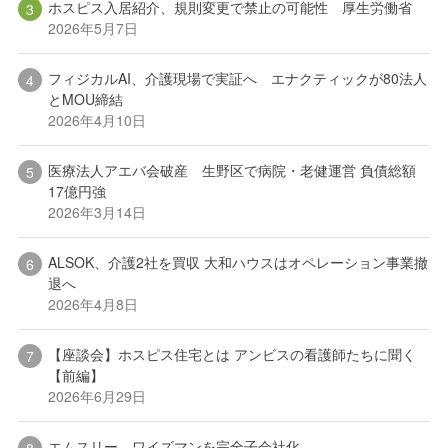
ホスピス入居紹介、規則変更で禁止の可能性 厚生労働省
2026年5月7日
フィジカルAI、介護現場で実証へ エナクティックが80法人
とMOU締結
2026年4月10日
医療法人アエバ会破産 生野区で病院・老健運営 負債総額
17億円強
2026年3月14日
ALSOK、介護2社を買収 大和ハウスはオペレーション事業撤
退へ
2026年4月8日
【座談会】ホスピス住宅とは アンビスの看護師たちに聞く
【前編】
2026年6月29日
エムスリー、ワイズマンを完全子会社化