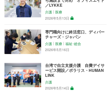
ら施設まで対応 オフィスエイド
／LYKKE
介護
医療
│
2026年5月13日
専門職向けに終活窓口、ディパー
チャーズ・ジャパン
介護
医療
福祉･総合
│
│
2026年5月16日
台湾で自立支援介護 自費デイサ
ービス開設／ポラリス・HUMAN
LINK
介護
2026年5月14日