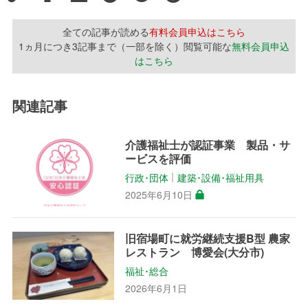
全ての記事が読める
有料会員申込はこちら
1ヵ月につき3記事まで（一部を除く）閲覧可能な
無料会員申込
はこちら
関連記事
介護福祉士が認証事業 製品・サ
ービスを評価
行政･団体
建築･設備･福祉用具
│
2025年6月10日
旧宿場町に就労継続支援B型 農家
レストラン 博愛会(大分市)
福祉･総合
2026年6月1日