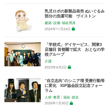
乳児ロボの新製品発売 ぬいぐるみ
部分の洗濯可能 ヴイストン
建築･設備･福祉用具
2024年11月24日
「学校式」デイサービス、関東3
店舗目 首都圏で拡大 おとなの学
校グループ
介護
2023年4月2日
“自立志向”のシニア増 受療行動等
に変化 IGP協会設立記念フォー
ラム
人材･教育
福祉･総合
│
2026年1月30日