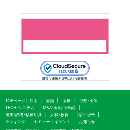
TOPページに戻る
介護
医療
行政･団体
TECH･システム
M&A･金融･不動産
建築･設備･福祉用具
人材･教育
福祉･総合
ランキング
セミナー・イベント
お知らせ