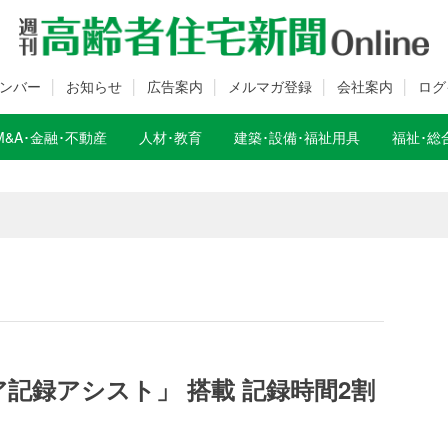
ンバー
お知らせ
広告案内
メルマガ登録
会社案内
ログ
M&A･金融･不動産
人材･教育
建築･設備･福祉用具
福祉･総
数変更のお知らせ
数変更のお知らせ
ア記録アシスト」 搭載 記録時間2割