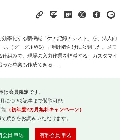
Iで効率化する新機能「ケア記録アシスト」を、法人向
スペース（グーグルWS）」利用者向けに公開した。メモ
る仕組みで、現場の入力作業を軽減する。カスタマイ
た草案も作成できる。 ...
事は
会員限定
です。
ヵ月につき3記事まで閲覧可能
可能
（初年度2カ月無料キャンペーン）
録で続きをお読みいただけます。
料会員 申込
有料会員 申込