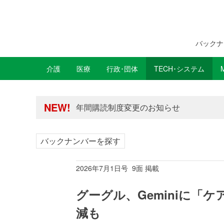
バックナ
介護
医療
行政･団体
TECH･システム
年間購読制度変更のお知らせ
高齢者住宅新聞 無料会員の皆様へ閲覧本
年間購読制度変更のお知らせ
NEW!
高齢者住宅新聞 無料会員の皆様へ閲覧本
バックナンバーを探す
2026年7月1日号 9面 掲載
グーグル、Geminiに「ケ
減も