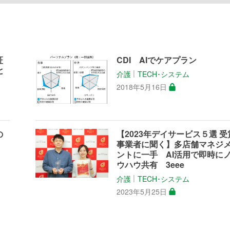
証
CDI AIでケアプラン
と
介護
TECH･システム
│
2018年5月16日
の
【2023年デイサービス５選 受
事業者に聞く】多店舗マネジ
ントに一手 AI活用で即時に
ウハウ共有 3eee
介護
TECH･システム
│
2023年5月25日