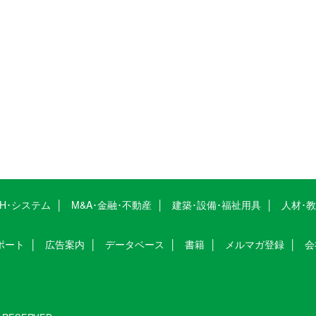
CH･システム
M&A･金融･不動産
建築･設備･福祉用具
人材･
ポート
広告案内
データベース
書籍
メルマガ登録
会