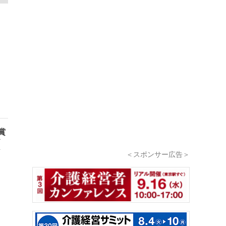
賞
メ
ノ
＜スポンサー広告＞