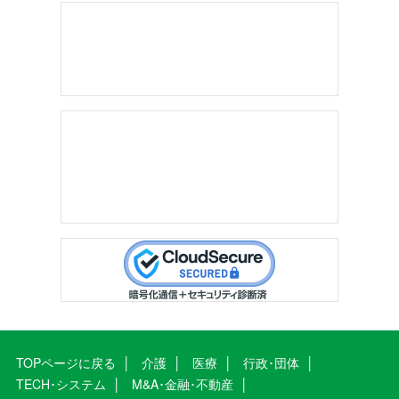
TOPページに戻る
介護
医療
行政･団体
TECH･システム
M&A･金融･不動産