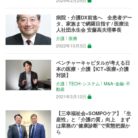
2025年2月25日
病院・介護DX前進へ 全患者デー
タ、家族まで網羅目指す / 医療法
人社団永生会 安藤高夫理事長
介護
医療
│
2022年10月3日
ベンチャーキャピタルが考える日
本の医療・介護【ICT×医療×介護
対談】
介護
TECH･システム
M&A･金融･不
│
│
動産
2021年3月12日
【三幸福祉会×SOMPOケア】「生
産性」と「介護の質」向上 まず
は業務の“健康診断”で実態把握か
ら