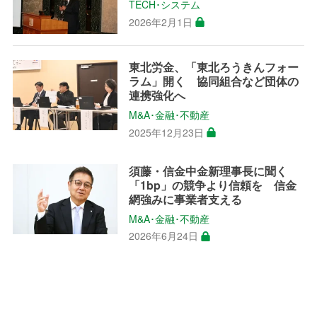
TECH･システム
2026年2月1日
東北労金、「東北ろうきんフォー
ラム」開く 協同組合など団体の
連携強化へ
M&A･金融･不動産
2025年12月23日
須藤・信金中金新理事長に聞く
「1bp」の競争より信頼を 信金
網強みに事業者支える
M&A･金融･不動産
2026年6月24日