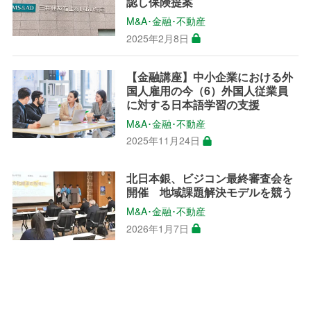
認し保険提案
M&A･金融･不動産
2025年2月8日
【金融講座】中小企業における外
国人雇用の今（6）外国人従業員
に対する日本語学習の支援
M&A･金融･不動産
2025年11月24日
北日本銀、ビジコン最終審査会を
開催 地域課題解決モデルを競う
M&A･金融･不動産
2026年1月7日