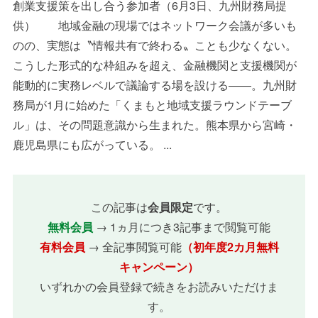
創業支援策を出し合う参加者（6月3日、九州財務局提
供） 地域金融の現場ではネットワーク会議が多いも
のの、実態は〝情報共有で終わる〟ことも少なくない。
こうした形式的な枠組みを超え、金融機関と支援機関が
能動的に実務レベルで議論する場を設ける――。九州財
務局が1月に始めた「くまもと地域支援ラウンドテーブ
ル」は、その問題意識から生まれた。熊本県から宮崎・
鹿児島県にも広がっている。 ...
この記事は
会員限定
です。
無料会員
→ 1ヵ月につき3記事まで閲覧可能
有料会員
→ 全記事閲覧可能
（初年度2カ月無料
キャンペーン）
いずれかの会員登録で続きをお読みいただけま
す。