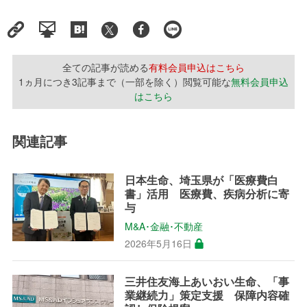
全ての記事が読める
有料会員申込はこちら
1ヵ月につき3記事まで（一部を除く）閲覧可能な
無料会員申込
はこちら
関連記事
日本生命、埼玉県が「医療費白
書」活用 医療費、疾病分析に寄
与
M&A･金融･不動産
2026年5月16日
三井住友海上あいおい生命、「事
業継続力」策定支援 保障内容確