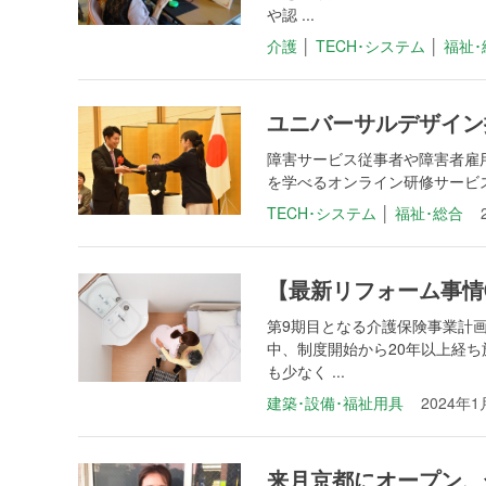
や認 ...
介護
│
TECH･システム
│
福祉･
ユニバーサルデザイン推
障害サービス従事者や障害者雇
を学べるオンライン研修サービス「Spec
TECH･システム
│
福祉･総合
【最新リフォーム事情
第9期目となる介護保険事業計
中、制度開始から20年以上経
も少なく ...
建築･設備･福祉用具
2024年1
来月京都にオープン、