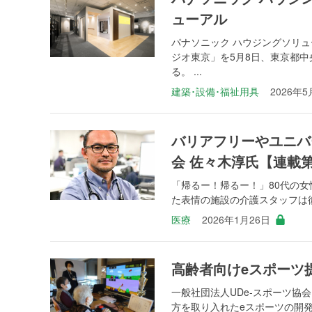
ューアル
パナソニック ハウジングソリ
ジオ東京」を5月8日、東京都
る。 ...
建築･設備･福祉用具
2026年5
バリアフリーやユニバ
会 佐々木淳氏【連載第
「帰るー！帰るー！」80代の
た表情の施設の介護スタッフは彼
医療
2026年1月26日
高齢者向けeスポーツ
一般社団法人UDe-スポーツ協
方を取り入れたeスポーツの開