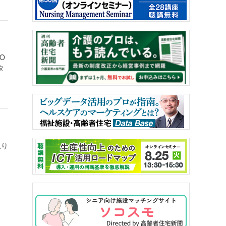
O
タ
取り