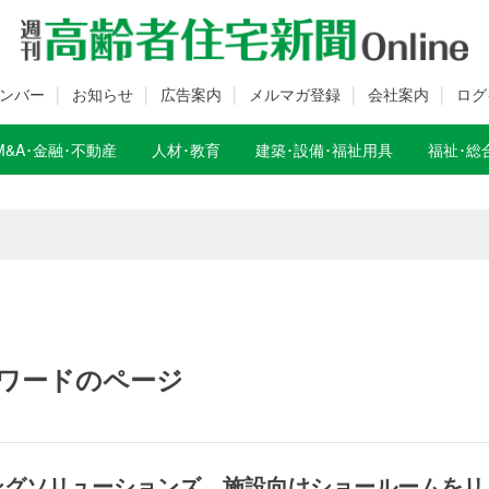
ンバー
お知らせ
広告案内
メルマガ登録
会社案内
ログ
M&A･金融･不動産
人材･教育
建築･設備･福祉用具
福祉･総
数変更のお知らせ
数変更のお知らせ
ワードのページ
ングソリューションズ、施設向けショールームをリ