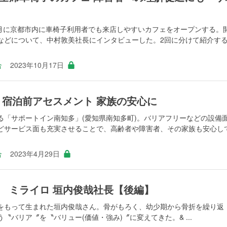
1月に京都市内に車椅子利用者でも来店しやすいカフェをオープンする。
などについて、中村敦美社長にインタビューした。2回に分けて紹介す
合
2023年10月17日
 宿泊前アセスメント 家族の安心に
る「サポートイン南知多」(愛知県南知多町)。バリアフリーなどの設備
どサービス面も充実させることで、高齢者や障害者、その家族も安心し
合
2023年4月29日
 ミライロ 垣内俊哉社長【後編】
をもって生まれた垣内俊哉さん。骨がもろく、幼少期から骨折を繰り返
〝バリア〞を〝バリュー(価値・強み)〞に変えてきた。& ...