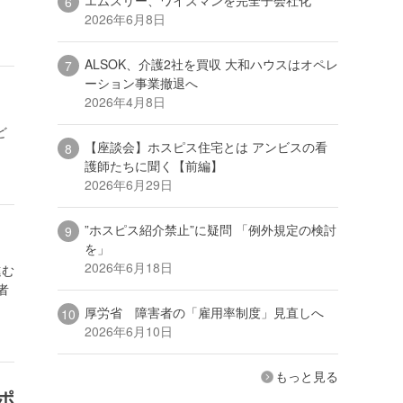
2026年6月8日
ALSOK、介護2社を買収 大和ハウスはオペレ
ーション事業撤退へ
2026年4月8日
ど
【座談会】ホスピス住宅とは アンビスの看
護師たちに聞く【前編】
2026年6月29日
”ホスピス紹介禁止”に疑問 「例外規定の検討
を」
2026年6月18日
進む
者
厚労省 障害者の「雇用率制度」見直しへ
2026年6月10日
もっと見る
ポ