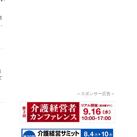
開
る。
面
て
＜スポンサー広告＞