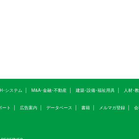
CH･システム
M&A･金融･不動産
建築･設備･福祉用具
人材･
ポート
広告案内
データベース
書籍
メルマガ登録
会