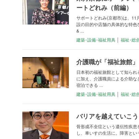
ートどれみ（前編）
サポートどれみ(京都市)は、1
設の目的や店舗の具体的な特色
& ...
建築･設備･福祉用具
│
福祉･総
介護職が「福祉旅館」
日本初の福祉旅館として知られ
に加え、介護職員による介助な
宿泊できる ...
建築･設備･福祉用具
│
福祉･総
バリアを越えていこう
骨形成不全症という遺伝性疾患
し、車いすの生活に。障害という