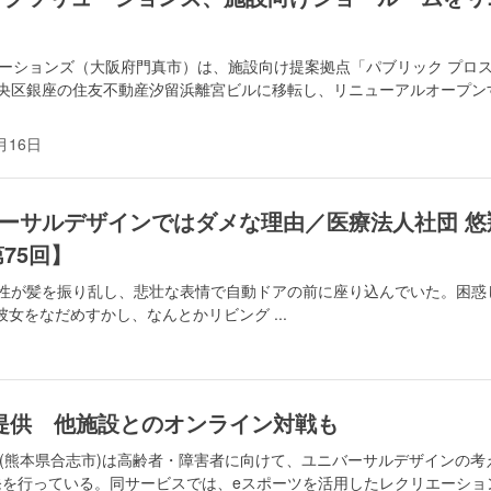
ューションズ（大阪府門真市）は、施設向け提案拠点「パブリック プロ
中央区銀座の住友不動産汐留浜離宮ビルに移転し、リニューアルオープン
月16日
ーサルデザインではダメな理由／医療法人社団 悠
75回】
女性が髪を振り乱し、悲壮な表情で自動ドアの前に座り込んでいた。困惑
女をなだめすかし、なんとかリビング ...
提供 他施設とのオンライン対戦も
会(熊本県合志市)は高齢者・障害者に向けて、ユニバーサルデザインの考
発を行っている。同サービスでは、eスポーツを活用したレクリエーショ