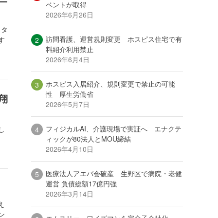
ベントが取得
2026年6月26日
スタ
訪問看護、運営規則変更 ホスピス住宅で有
す
料紹介利用禁止
2026年6月4日
ホスピス入居紹介、規則変更で禁止の可能
性 厚生労働省
翔
2026年5月7日
フィジカルAI、介護現場で実証へ エナクテ
し
ィックが80法人とMOU締結
2026年4月10日
医療法人アエバ会破産 生野区で病院・老健
運営 負債総額17億円強
2026年3月14日
え
ン
エムスリー、ワイズマンを完全子会社化