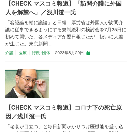
【CHECK マスコミ報道】「訪問介護に外国
人を解禁へ」／浅川澄一氏
「容認論を軸に議論」と日経 厚労省は外国人が訪問介
護に従事できるようにする規制緩和の検討会を7月25日に
初めて開いた。各メディアが翌日報じたが、扱いに大差
が生じた。東京新聞 ...
介護
│
医療
│
行政･団体
2023年8月29日
【CHECK マスコミ報道】コロナ下の死亡原
因／浅川澄一氏
「老衰が目立つ」と毎日新聞かかりつけ医機能を盛り込