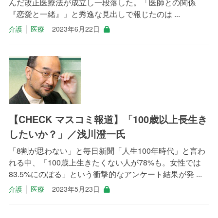
んだ改正医療法が成立し一段落した。「医師との関係
『恋愛と一緒』」と秀逸な見出しで報じたのは ...
介護
│
医療
2023年6月22日
【CHECK マスコミ報道】「100歳以上長生き
したいか？」／浅川澄一氏
「8割が思わない」と毎日新聞「人生100年時代」と言わ
れる中、「100歳上生きたくない人が78%も。女性では
83.5%にのぼる」という衝撃的なアンケート結果が発 ...
介護
│
医療
2023年5月23日