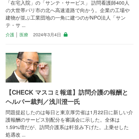
「在宅入院」の「サンテ・サービス」 訪問看護師400人
の大世帯パリ市の北へ高速道路で向かう。企業の工場や
建物が並ぶ工業団地の一角に建つのがNPO法人「サン
テ・サ ...
介護
│
医療
2024年3月4日
【CHECK マスコミ報道】訪問介護の報酬と
ヘルパー裁判／浅川澄一氏
問題提起したのは毎日と東京厚労省は1月22日に新しい介
護報酬のサービス別配分を審議会に示した。全体は
1.59%増だが、訪問介護系は軒並み下げた。上乗せした
処遇改 ...