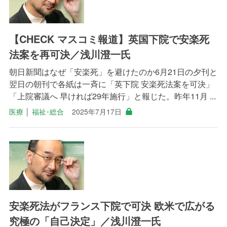
【CHECK マスコミ報道】英国下院で安楽死
法案を再可決／浅川澄一氏
朝日新聞はなぜ「安楽死」を避けたのか6月21日の夕刊と
翌日の朝刊で各紙は一斉に「英下院 安楽死法案を可決」
「上院審議へ 早ければ29年施行」と報じた。昨年11月 ...
医療
│
福祉･総合
2025年7月17日
安楽死法がフランス下院で可決 欧米で広がる
究極の「自己決定」／浅川澄一氏