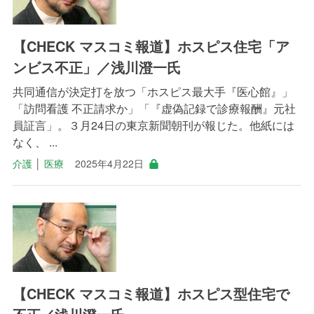
【CHECK マスコミ報道】ホスピス住宅「ア
ンビス不正」／浅川澄一氏
共同通信が決定打を放つ「ホスピス最大手『医心館』」
「訪問看護 不正請求か」「『虚偽記録で診療報酬』元社
員証言」。３月24日の東京新聞朝刊が報じた。他紙には
なく、 ...
介護
│
医療
2025年4月22日
【CHECK マスコミ報道】ホスピス型住宅で