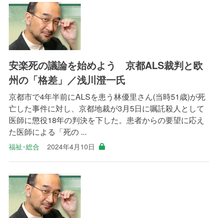
安楽死の議論を始めよう 京都ALS裁判と欧
州の「格差」／浅川澄一氏
京都市で4年半前にALSを患う林優里さん(当時51歳)が死
亡した事件に対し、京都地裁が3月5日に嘱託殺人として
医師に懲役18年の判決を下した。患者からの要望に応え
た医師による「死の ...
福祉･総合
2024年4月10日