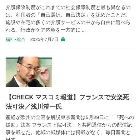
介護保険制度がこれまでの社会保障制度と最も異なるの
は、利用者の「自己選択、自己決定」を認めたことだ。
施設や在宅の多くの介護サービスの中から自由に選べら
れる。行政がケア内容を一方的に ...
福祉･総合
2025年7月7日
【CHECK マスコミ報道】フランスで安楽死
法可決／浅川澄一氏
産経が欧州の全容を解説東京新聞は5月29日に「『死への
援助』法案 フランス下院可決」と共同通信からの配信記
事を載せた。他紙の紙媒体には掲載がなく、毎日新聞と
日本 ...