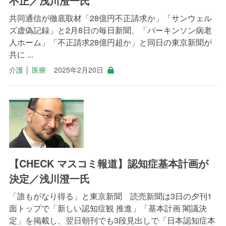
不正／浅川澄一氏
共同通信が徹底取材「28億円不正請求か」「サンウェル
ズ虚偽記録」と2月8日の毎日新聞、「パーキンソン病老
人ホーム」「不正請求28億円超か」と同日の東京新聞が
共に ...
介護
│
医療
2025年2月20日
【CHECK マスコミ報道】認知症基本計画が
決定／浅川澄一氏
「誰もがなり得る」と東京新聞 読売新聞は3日の夕刊1
面トップで「新しい認知症観 推進」「基本計画 閣議決
定」を掲載し、翌日朝刊でも3段見出しで「日本認知症本