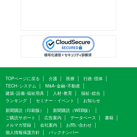
TOPページに戻る
介護
医療
行政･団体
TECH･システム
M&A･金融･不動産
建築･設備･福祉用具
人材･教育
福祉･総合
ランキング
セミナー・イベント
お知らせ
新聞購読（印刷版）
新聞購読（WEB版）
ご購読サポート
広告案内
データベース
書籍
メルマガ登録
会社案内
お問い合わせ
個人情報保護方針
バックナンバー