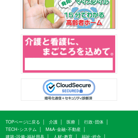
TOPページに戻る
介護
医療
行政･団体
TECH･システム
M&A･金融･不動産
建築･設備･福祉用具
人材･教育
福祉･総合