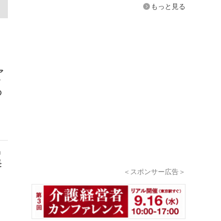
もっと見る
ア
T
の
中
長
＜スポンサー広告＞