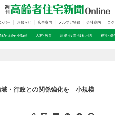
ンバー
お知らせ
広告案内
メルマガ登録
会社案内
ログ
M&A･金融･不動産
人材･教育
建築･設備･福祉用具
福祉･総
数変更のお知らせ
数変更のお知らせ
地域・行政との関係強化を 小規模