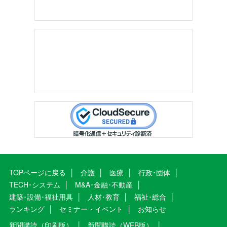
TOPページに戻る
介護
医療
行政･団体
TECH･システム
M&A･金融･不動産
建築･設備･福祉用具
人材･教育
福祉･総合
ランキング
セミナー・イベント
お知らせ
新聞購読（印刷版）
新聞購読（WEB版）