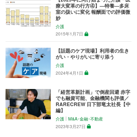
療大変革の行方④】―特養―多床
室の扱いに変化 報酬面での評価微
妙
介護
2015年1月7日
【話題のケア現場】利用者の生き
がい・やりがいに寄り添う
介護
2024年4月1日
「経営革新計画」で倒産回避 赤字
でも融資可能、金融機関も評価／
RARECREW 日下部竜太社長【中
編】
介護
M&A･金融･不動産
│
2023年3月27日