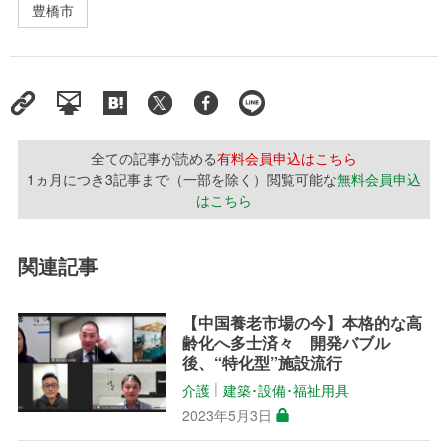
豊橋市
全ての記事が読める
有料会員申込はこちら
1ヵ月につき3記事まで（一部を除く）閲覧可能な
無料会員申込
はこちら
関連記事
【中国養老市場の今】本格的な高
齢化へ多士済々 開発バブル
後、“特化型”施設流行
介護
建築･設備･福祉用具
│
2023年5月3日