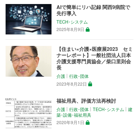
AIで簡単にリハ記録 関西9病院で
先行導入
TECH･システム
2025年8月9日
【住まい×介護×医療展2023 セミ
ナーレポート】一般社団法人日本
介護支援専門員協会／柴口里則会
長
介護
行政･団体
│
2023年8月22日
福祉用具、評価方法再検討
介護
行政･団体
TECH･システム
建
│
│
│
築･設備･福祉用具
2020年9月1日