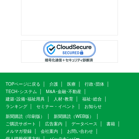
TOPページに戻る
介護
医療
行政･団体
TECH･システム
M&A･金融･不動産
建築･設備･福祉用具
人材･教育
福祉･総合
ランキング
セミナー・イベント
お知らせ
新聞購読（印刷版）
新聞購読（WEB版）
ご購読サポート
広告案内
データベース
書籍
メルマガ登録
会社案内
お問い合わせ
個人情報保護方針
バックナンバー