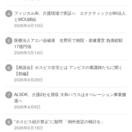
フィジカルAI、介護現場で実証へ エナクティックが80法人
とMOU締結
2026年4月10日
医療法人アエバ会破産 生野区で病院・老健運営 負債総額
17億円強
2026年3月14日
【座談会】ホスピス住宅とは アンビスの看護師たちに聞く
【前編】
2026年6月29日
ALSOK、介護2社を買収 大和ハウスはオペレーション事業撤
退へ
2026年4月8日
”ホスピス紹介禁止”に疑問 「例外規定の検討を」
2026年6月18日