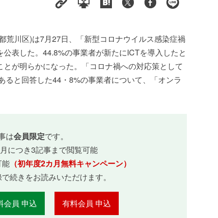
都荒川区)は7月27日、「新型コロナウイルス感染症禍
表した。44.8%の事業者が新たにICTを導入したと
ことが明らかになった。「コロナ禍への対応策として
があると回答した44・8%の事業者について、「オンラ
事は
会員限定
です。
ヵ月につき3記事まで閲覧可能
可能
（初年度2カ月無料キャンペーン）
録で続きをお読みいただけます。
料会員 申込
有料会員 申込