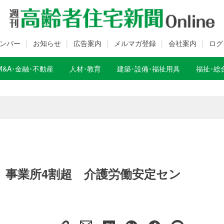
ンバー
お知らせ
広告案内
メルマガ登録
会社案内
ログ
M&A･金融･不動産
人材･教育
建築･設備･福祉用具
福祉･総
数変更のお知らせ
数変更のお知らせ
」事業所4割超 介護労働安定セン