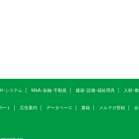
CH･システム
M&A･金融･不動産
建築･設備･福祉用具
人材･
ポート
広告案内
データベース
書籍
メルマガ登録
会