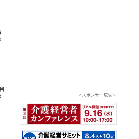
掲
法
で利
＜スポンサー広告＞
法