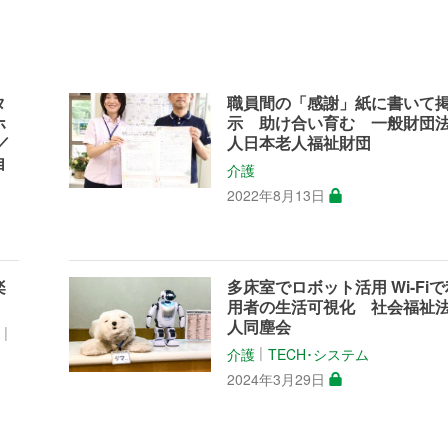
タ
職員間の「感謝」紙に書いて
ホ
示 助け合い育む 一般財団
／
人日本老人福祉財団
自
介護
2022年8月13日
楽
多床室でロボット活用 Wi-Fi
用者の生活可視化 社会福祉
人同塵会
育
│
介護
TECH･システム
│
2024年3月29日