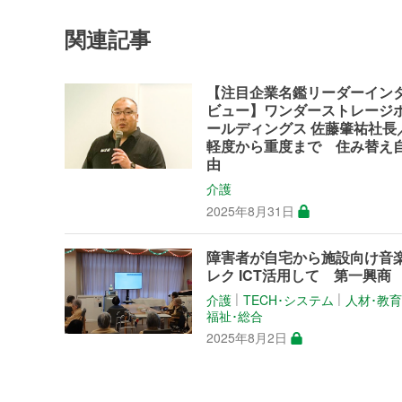
関連記事
【注目企業名鑑リーダーイン
ビュー】ワンダーストレージ
ールディングス 佐藤肇祐社長
軽度から重度まで 住み替え
由
介護
2025年8月31日
障害者が自宅から施設向け音
レク ICT活用して 第一興商
介護
TECH･システム
人材･教
│
│
福祉･総合
2025年8月2日