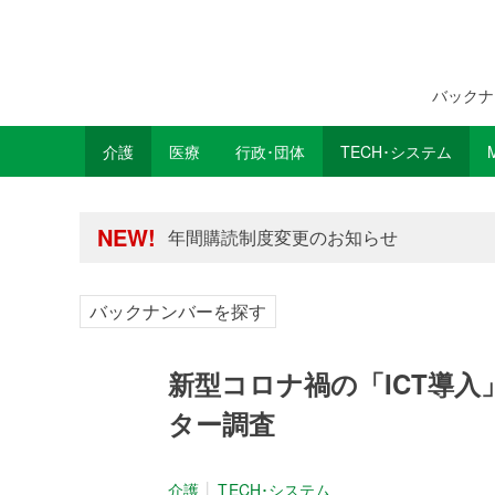
バックナ
介護
医療
行政･団体
TECH･システム
年間購読制度変更のお知らせ
高齢者住宅新聞 無料会員の皆様へ閲覧本
NEW!
年間購読制度変更のお知らせ
高齢者住宅新聞 無料会員の皆様へ閲覧本
バックナンバーを探す
新型コロナ禍の「ICT導入
ター調査
介護
TECH･システム