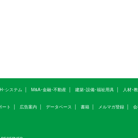
CH･システム
M&A･金融･不動産
建築･設備･福祉用具
人材･
ポート
広告案内
データベース
書籍
メルマガ登録
会