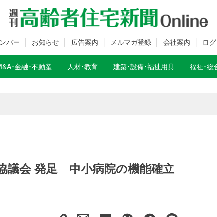
ンバー
お知らせ
広告案内
メルマガ登録
会社案内
ログ
M&A･金融･不動産
人材･教育
建築･設備･福祉用具
福祉･総
数変更のお知らせ
数変更のお知らせ
協議会 発足 中小病院の機能確立