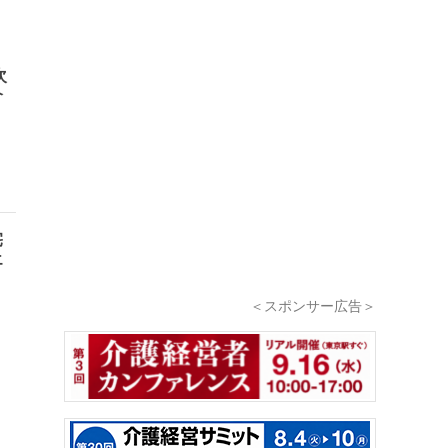
次
介
宅
エ
＜スポンサー広告＞