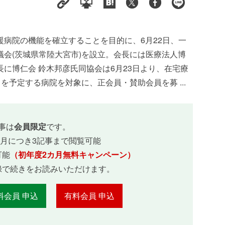
病院の機能を確立することを目的に、6月22日、一
会(茨城県常陸大宮市)を設立。会長には医療法人博
に博仁会 鈴木邦彦氏同協会は6月23日より、在宅療
を予定する病院を対象に、正会員・賛助会員を募 ...
事は
会員限定
です。
ヵ月につき3記事まで閲覧可能
可能
（初年度2カ月無料キャンペーン）
録で続きをお読みいただけます。
料会員 申込
有料会員 申込