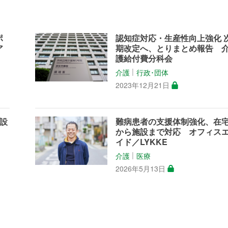
ポ
認知症対応・生産性向上強化 
ア
期改定へ、とりまとめ報告 
護給付費分科会
介護
行政･団体
│
2023年12月21日
設
難病患者の支援体制強化、在
から施設まで対応 オフィス
イド／LYKKE
介護
医療
│
2026年5月13日