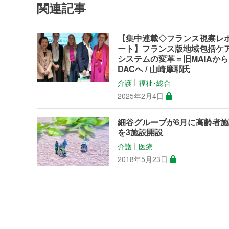
関連記事
【集中連載◇フランス視察レ
ート】フランス版地域包括ケ
システムの変革＝旧MAIAから
DACへ / 山崎摩耶氏
介護
福祉･総合
│
2025年2月4日
細谷グループが6月に高齢者施
を3施設開設
介護
医療
│
2018年5月23日