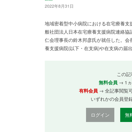
2022年8月31日
地域密着型中小病院における在宅療養支援
般社団法人日本在宅療養支援病院連絡協議
仁会理事長の鈴木邦彦氏が就任した。会長
養支援病院(以下・在支病)や在支病の届出
この記
無料会員
→ 1
有料会員
→ 全記事閲覧
いずれかの会員登
ログイン
無