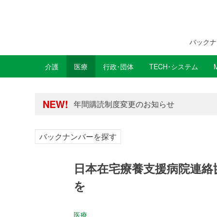
バックナ
介護
医療
行政･団体
TECH･システム
年間購読制度変更のお知らせ
高齢者住宅新聞 無料会員の皆様へ閲覧本
年間購読制度変更のお知らせ
NEW!
高齢者住宅新聞 無料会員の皆様へ閲覧本
バックナンバーを探す
日本在宅療養支援病院連絡
を
医療