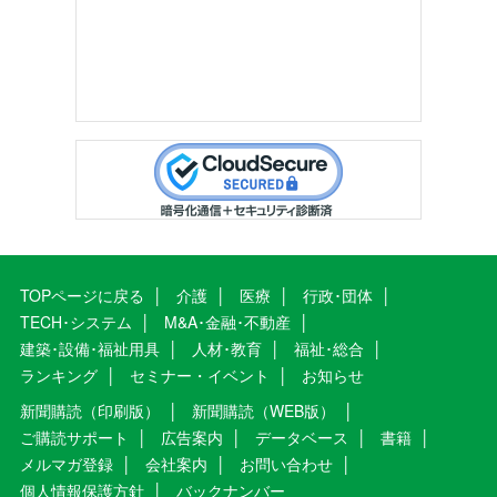
TOPページに戻る
介護
医療
行政･団体
TECH･システム
M&A･金融･不動産
建築･設備･福祉用具
人材･教育
福祉･総合
ランキング
セミナー・イベント
お知らせ
新聞購読（印刷版）
新聞購読（WEB版）
ご購読サポート
広告案内
データベース
書籍
メルマガ登録
会社案内
お問い合わせ
個人情報保護方針
バックナンバー