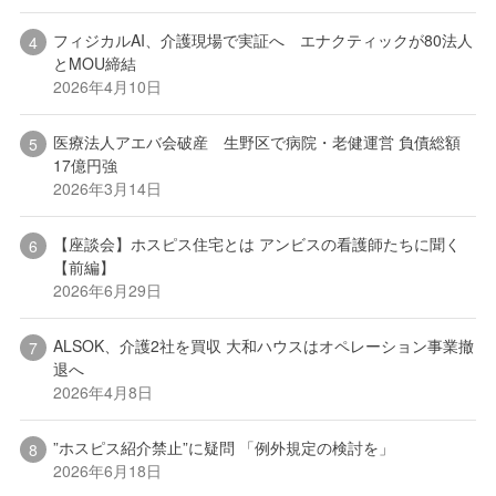
フィジカルAI、介護現場で実証へ エナクティックが80法人
とMOU締結
2026年4月10日
医療法人アエバ会破産 生野区で病院・老健運営 負債総額
17億円強
2026年3月14日
【座談会】ホスピス住宅とは アンビスの看護師たちに聞く
【前編】
2026年6月29日
ALSOK、介護2社を買収 大和ハウスはオペレーション事業撤
退へ
2026年4月8日
”ホスピス紹介禁止”に疑問 「例外規定の検討を」
2026年6月18日