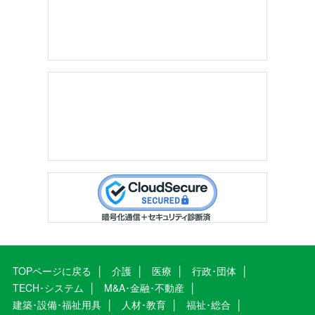
TOPページに戻る
介護
医療
行政･団体
TECH･システム
M&A･金融･不動産
建築･設備･福祉用具
人材･教育
福祉･総合