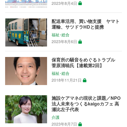
2023年8月4日
配送車活用、買い物支援 ヤマト
運輸、サツドラHDと提携
福祉･総合
2023年8月6日
保育所の騒音をめぐるトラブル
菅原清暁氏【連載第2回】
福祉･総合
2018年11月21日
施設ケアマネの現状と課題／NPO
法人未来をつくるkaigoカフェ 高
瀬比左子代表
介護
2023年8月7日