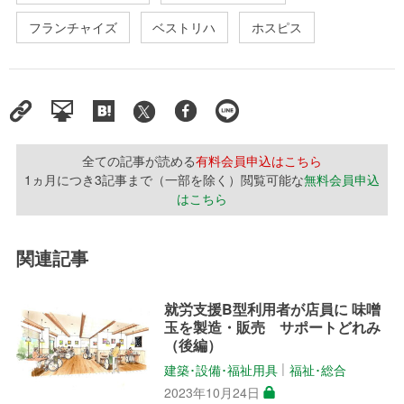
フランチャイズ
ベストリハ
ホスピス
全ての記事が読める
有料会員申込はこちら
1ヵ月につき3記事まで（一部を除く）閲覧可能な
無料会員申込
はこちら
関連記事
就労支援B型利用者が店員に 味噌
玉を製造・販売 サポートどれみ
（後編）
建築･設備･福祉用具
福祉･総合
│
2023年10月24日