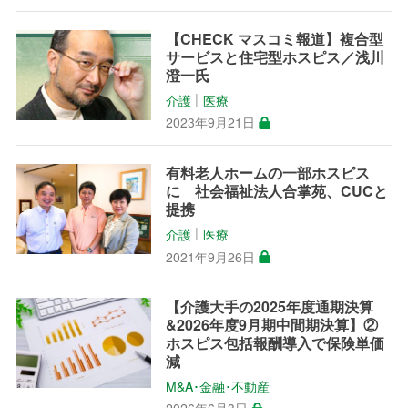
【CHECK マスコミ報道】複合型
サービスと住宅型ホスピス／浅川
澄一氏
介護
医療
│
2023年9月21日
有料老人ホームの一部ホスピス
に 社会福祉法人合掌苑、CUCと
提携
介護
医療
│
2021年9月26日
【介護大手の2025年度通期決算
&2026年度9月期中間期決算】②
ホスピス包括報酬導入で保険単価
減
M&A･金融･不動産