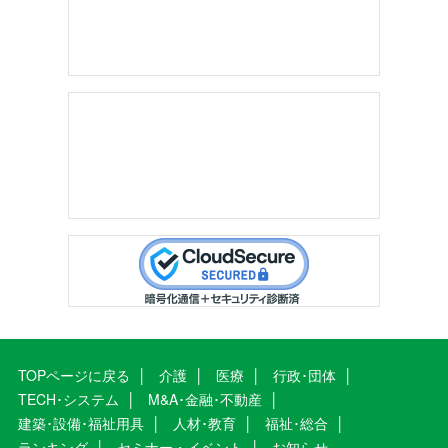
TOPページに戻る
介護
医療
行政･団体
TECH･システム
M&A･金融･不動産
建築･設備･福祉用具
人材･教育
福祉･総合
ランキング
セミナー・イベント
お知らせ