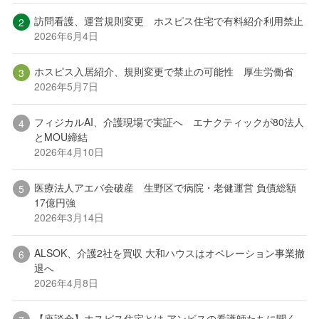
訪問看護、運営規則変更 ホスピス住宅で有料紹介利用禁止
2026年6月4日
ホスピス入居紹介、規則変更で禁止の可能性 厚生労働省
2026年5月7日
フィジカルAI、介護現場で実証へ エナクティックが80法人
とMOU締結
2026年4月10日
医療法人アエバ会破産 生野区で病院・老健運営 負債総額
17億円強
2026年3月14日
ALSOK、介護2社を買収 大和ハウスはオペレーション事業撤
退へ
2026年4月8日
【座談会】ホスピス住宅とは アンビスの看護師たちに聞く