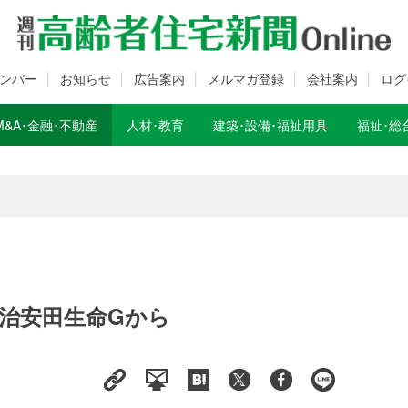
ンバー
お知らせ
広告案内
メルマガ登録
会社案内
ログ
M&A･金融･不動産
人材･教育
建築･設備･福祉用具
福祉･総
数変更のお知らせ
数変更のお知らせ
治安田生命Gから