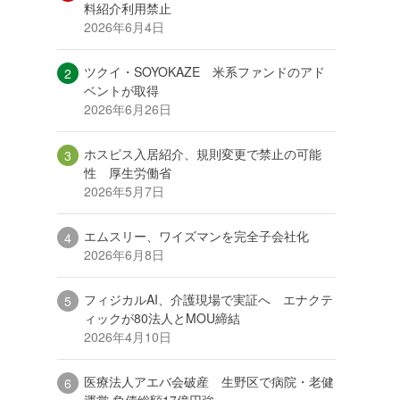
料紹介利用禁止
2026年6月4日
ツクイ・SOYOKAZE 米系ファンドのアド
ベントが取得
2026年6月26日
ホスピス入居紹介、規則変更で禁止の可能
性 厚生労働省
2026年5月7日
エムスリー、ワイズマンを完全子会社化
2026年6月8日
フィジカルAI、介護現場で実証へ エナクテ
ィックが80法人とMOU締結
2026年4月10日
医療法人アエバ会破産 生野区で病院・老健
運営 負債総額17億円強