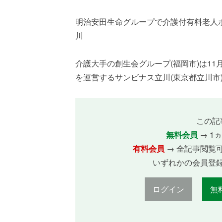
明治安田生命グループで介護付有料老人
創生事業
介護大手の創生会グループ(福岡市)は1
を運営するサンビナス立川(東京都立川市)を
この記
無料会員
→ 1
有料会員
→ 全記事閲覧
いずれかの会員登
ログイン
無