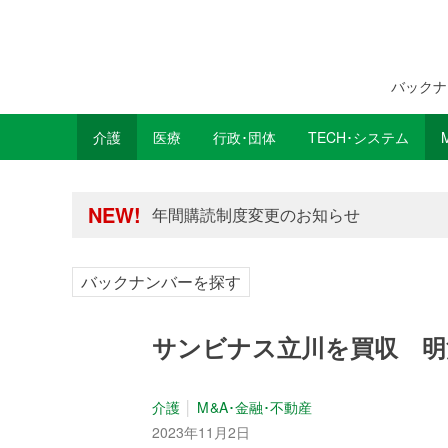
バックナ
介護
医療
行政･団体
TECH･システム
年間購読制度変更のお知らせ
高齢者住宅新聞 無料会員の皆様へ閲覧本
年間購読制度変更のお知らせ
NEW!
高齢者住宅新聞 無料会員の皆様へ閲覧本
バックナンバーを探す
サンビナス立川を買収 明
介護
M&A･金融･不動産
2023年11月2日