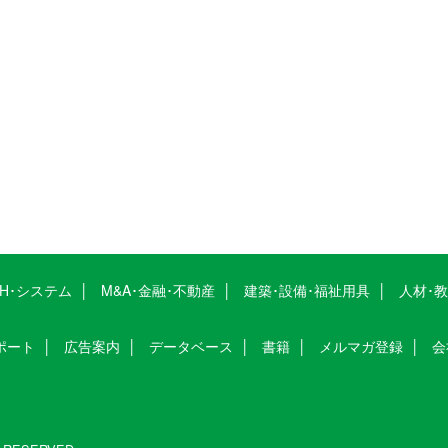
CH･システム
M&A･金融･不動産
建築･設備･福祉用具
人材･
ポート
広告案内
データベース
書籍
メルマガ登録
会