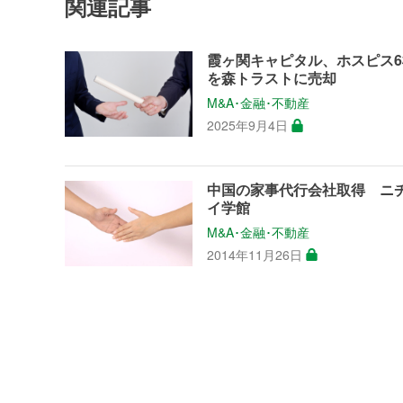
関連記事
霞ヶ関キャピタル、ホスピス6
を森トラストに売却
M&A･金融･不動産
2025年9月4日
中国の家事代行会社取得 ニ
イ学館
M&A･金融･不動産
2014年11月26日