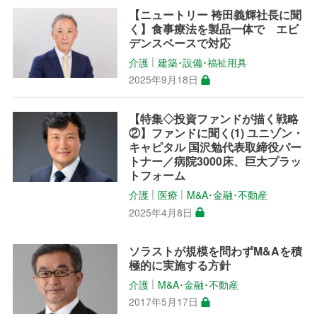
【ニュートリー 袴田義輝社長に聞
く】食事療法を製品一体で エビ
デンスベースで対応
介護
建築･設備･福祉用具
│
2025年9月18日
【特集◇投資ファンドが描く戦略
②】ファンドに聞く(1) ユニゾン・
キャピタル 国沢勉代表取締役パー
トナー／病院3000床、巨大プラッ
トフォーム
介護
医療
M&A･金融･不動産
│
│
2025年4月8日
ソラストが規模を問わずM&Aを積
極的に実施する方針
介護
M&A･金融･不動産
│
2017年5月17日