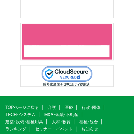
TOPページに戻る
介護
医療
行政･団体
TECH･システム
M&A･金融･不動産
建築･設備･福祉用具
人材･教育
福祉･総合
ランキング
セミナー・イベント
お知らせ