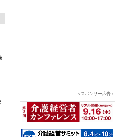
験
ネ
＜スポンサー広告＞
状