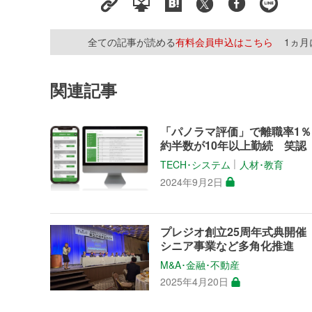
全ての記事が読める
有料会員申込はこちら
1ヵ
関連記事
「パノラマ評価」で離職率1％
約半数が10年以上勤続 笑認
TECH･システム
人材･教育
│
2024年9月2日
プレジオ創立25周年式典開
シニア事業など多角化推進
M&A･金融･不動産
2025年4月20日