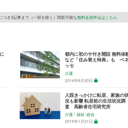
月につき3記事まで（一部を除く）閲覧可能な
無料会員申込はこちら
に
都内に初のサ付き開設 無料体
など「住み替え特典」も ベ
ッセ
介護
2014年8月20日
催
入院きっかけに転居、家族の
況も影響 転居前の生活状況調
査 高齢者住宅研究所
介護
福祉･総合
│
2015年1月21日