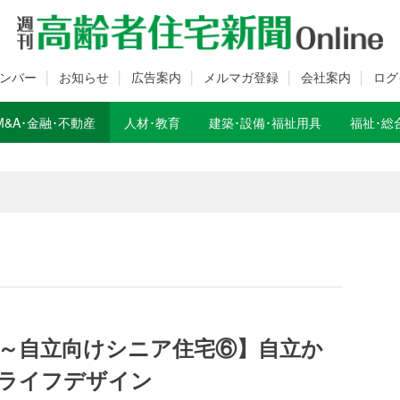
ンバー
お知らせ
広告案内
メルマガ登録
会社案内
ログ
M&A･金融･不動産
人材･教育
建築･設備･福祉用具
福祉･総
数変更のお知らせ
数変更のお知らせ
～自立向けシニア住宅⑥】自立か
ライフデザイン