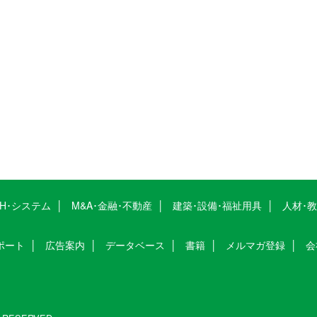
CH･システム
M&A･金融･不動産
建築･設備･福祉用具
人材･
ポート
広告案内
データベース
書籍
メルマガ登録
会