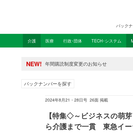
バックナ
介護
医療
行政･団体
TECH･システム
年間購読制度変更のお知らせ
高齢者住宅新聞 無料会員の皆様へ閲覧本
年間購読制度変更のお知らせ
NEW!
高齢者住宅新聞 無料会員の皆様へ閲覧本
バックナンバーを探す
2024年8月21・28日号 26面 掲載
【特集◇～ビジネスの萌芽
ら介護まで一貫 東急イー