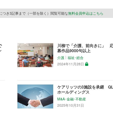
月につき3記事まで（一部を除く）閲覧可能な
無料会員申込はこちら
で
川柳で「介護、前向きに」 
ン
募作品9000句以上
・
介護
福祉･総合
│
2024年11月28日
ケアリッツの3施設を承継 QL
ホールディングス
M&A･金融･不動産
2025年10月31日