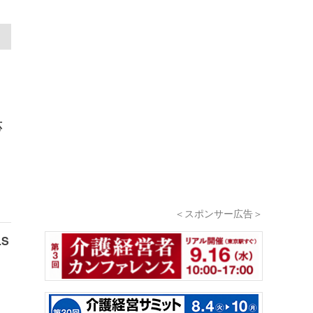
応
＜スポンサー広告＞
S