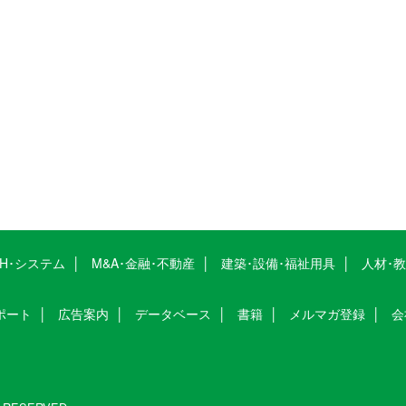
CH･システム
M&A･金融･不動産
建築･設備･福祉用具
人材･
ポート
広告案内
データベース
書籍
メルマガ登録
会