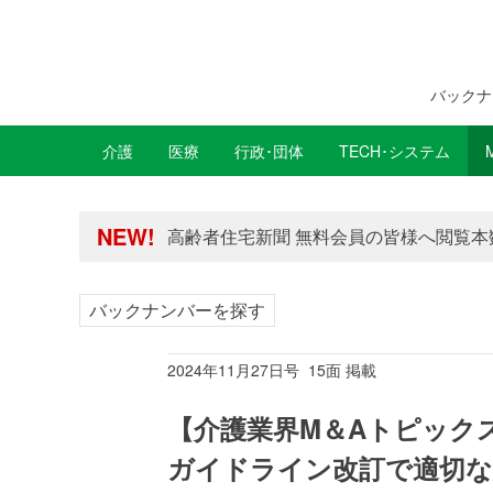
バックナ
介護
医療
行政･団体
TECH･システム
年間購読制度変更のお知らせ
NEW!
高齢者住宅新聞 無料会員の皆様へ閲覧本
年間購読制度変更のお知らせ
高齢者住宅新聞 無料会員の皆様へ閲覧本
バックナンバーを探す
2024年11月27日号 15面 掲載
【介護業界M＆Aトピッ
ガイドライン改訂で適切な対