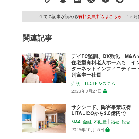
全ての記事が読める
有料会員申込はこちら
1ヵ
関連記事
デイFC堅調、DX強化 M&A
住宅型有料老人ホームも イ
ターネットインフィニティー
別宮圭一社長
介護
TECH･システム
│
2023年3月27日
サクシード、障害事業取得
LITALICOから3.5億円で
M&A･金融･不動産
福祉･総合
│
2025年10月15日