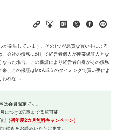
ルが発生しています。その1つが悪質な買い手による
は、会社の債務に対して経営者個人が連帯保証人とな
くなった場合、この保証により経営者自身がその債務
本来、この保証はM&A成立のタイミングで買い手によ
れな ...
事は
会員限定
です。
ヵ月につき3記事まで閲覧可能
可能
（初年度2カ月無料キャンペーン）
録で続きをお読みいただけます。