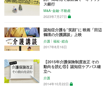
ス銀行
M&A･金融･不動産
2023年7月27日
認知症介護を”笑顔”に 映画「田辺
鶴瑛の介護講談」上映
介護
福祉･総合
│
2017年8月16日
【2015年介護保険制度改正 その
動向を読む⑪】認知症ケアパス確
立へ
介護
2014年10月22日