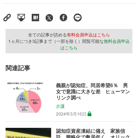
全ての記事が読める
有料会員申込はこちら
1ヵ月につき3記事まで（一部を除く）閲覧可能な
無料会員申込
はこちら
関連記事
義親が認知症、同居希望6％ 男
女で意識に大きな差 ヒューマン
リンク調べ
介護
2024年3月16日
認知症資産凍結に備え 家族信
託、簡略化で敷居低く オリック