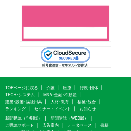
TOPページに戻る
介護
医療
行政･団体
TECH･システム
M&A･金融･不動産
建築･設備･福祉用具
人材･教育
福祉･総合
ランキング
セミナー・イベント
お知らせ
新聞購読（印刷版）
新聞購読（WEB版）
ご購読サポート
広告案内
データベース
書籍