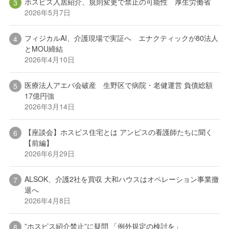
ホスピス入居紹介、規則変更で禁止の可能性 厚生労働省
2026年5月7日
フィジカルAI、介護現場で実証へ エナクティックが80法人
とMOU締結
2026年4月10日
医療法人アエバ会破産 生野区で病院・老健運営 負債総額
17億円強
2026年3月14日
【座談会】ホスピス住宅とは アンビスの看護師たちに聞く
【前編】
2026年6月29日
ALSOK、介護2社を買収 大和ハウスはオペレーション事業撤
退へ
2026年4月8日
”ホスピス紹介禁止”に疑問 「例外規定の検討を」