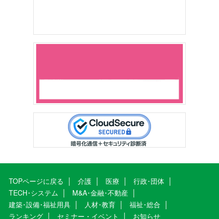
TOPページに戻る
介護
医療
行政･団体
TECH･システム
M&A･金融･不動産
建築･設備･福祉用具
人材･教育
福祉･総合
ランキング
セミナー・イベント
お知らせ