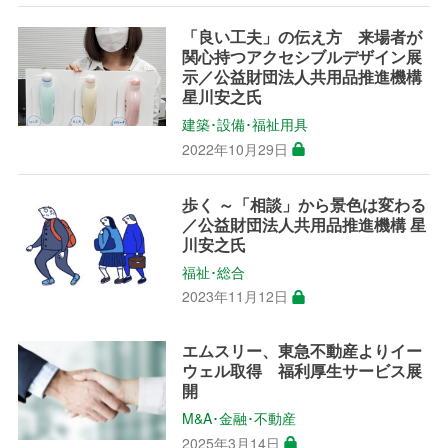
「良い工夫」の伝え方 来場者が
関心持つアクセシブルデザイン展
示／公益財団法人共用品推進機構
星川安之氏
建築･設備･福祉用具
2022年10月29日
歩く ～「相談」から景色は変わる
／公益財団法人共用品推進機構 星
川安之氏
福祉･総合
2023年11月12日
エムスリー、東急不動産よりイー
ウェル取得 福利厚生サービス展
開
M&A･金融･不動産
2025年3月14日