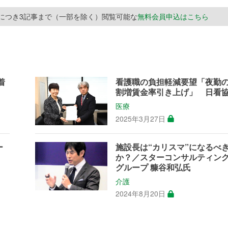
月につき3記事まで（一部を除く）閲覧可能な
無料会員申込はこちら
着
看護職の負担軽減要望「夜勤
割増賃金率引き上げ」 日看
医療
2025年3月27日
ー
施設長は“カリスマ”になるべ
か？／スターコンサルティン
グループ 糠谷和弘氏
介護
2024年8月20日