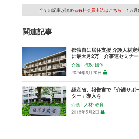
全ての記事が読める
有料会員申込はこちら
1ヵ
関連記事
都独自に居住支援 介護人材定
に最大月2万 介事連セミナー
介護
行政･団体
│
2024年6月20日
経産省、報告書で「介護サポ
ター」導入を
介護
人材･教育
│
2018年5月2日