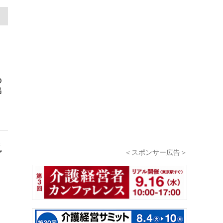
の
協
き
＜スポンサー広告＞
グ