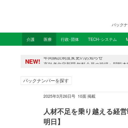
バックナ
介護
医療
行政･団体
TECH･システム
年間購読制度変更のお知らせ
NEW!
高齢者住宅新聞 無料会員の皆様へ閲覧本
年間購読制度変更のお知らせ
高齢者住宅新聞 無料会員の皆様へ閲覧本
バックナンバーを探す
2025年3月26日号 10面 掲載
人材不足を乗り越える経営戦
明日】