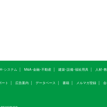
CH･システム
M&A･金融･不動産
建築･設備･福祉用具
人材･
ポート
広告案内
データベース
書籍
メルマガ登録
会