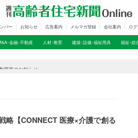
ンバー
お知らせ
広告案内
メルマガ登録
会社案内
ログ
M&A･金融･不動産
人材･教育
建築･設備･福祉用具
福祉･総
数変更のお知らせ
数変更のお知らせ
略【CONNECT 医療×介護で創る