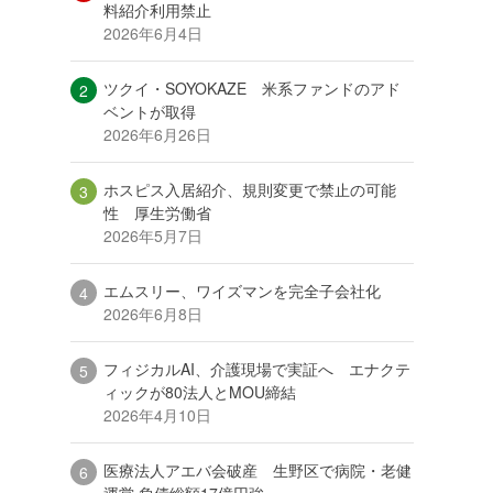
料紹介利用禁止
2026年6月4日
ツクイ・SOYOKAZE 米系ファンドのアド
ベントが取得
2026年6月26日
ホスピス入居紹介、規則変更で禁止の可能
性 厚生労働省
2026年5月7日
エムスリー、ワイズマンを完全子会社化
2026年6月8日
フィジカルAI、介護現場で実証へ エナクテ
ィックが80法人とMOU締結
2026年4月10日
医療法人アエバ会破産 生野区で病院・老健
運営 負債総額17億円強