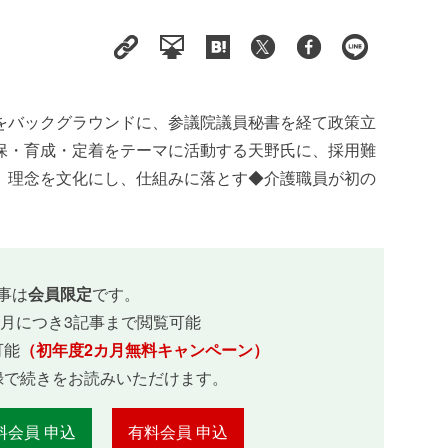
をバックグラウンドに、参議院議員秘書を経て政策立
保・育成・定着をテーマに活動する天野氏に、採用難
。理念を文化にし、仕組みに落とす◆介護職員が初の
事は
会員限定
です。
ヵ月につき3記事まで閲覧可能
可能
（初年度2カ月無料キャンペーン）
録で続きをお読みいただけます。
料会員 申込
有料会員 申込