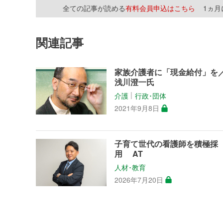
全ての記事が読める
有料会員申込はこちら
1ヵ
関連記事
家族介護者に「現金給付」を
浅川澄一氏
介護
行政･団体
│
2021年9月8日
子育て世代の看護師を積極採
用 AT
人材･教育
2026年7月20日