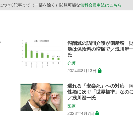
月につき3記事まで（一部を除く）閲覧可能な
無料会員申込はこちら
／
報酬減の訪問介護が倒産増 
源は保険料の増額で／浅川澄
氏
介護
2024年8月13日
遅れる「安楽死」への対応 
性婚に次ぐ「世界標準」なの
／浅川澄一氏
医療
2023年4月7日