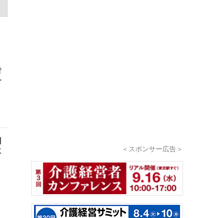
財
一
同
＜スポンサー広告＞
に