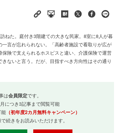
訪ねた。庭付き3階建ての大きな民家。8室に8人が暮
の一言が忘れられない。「高齢者施設で看取りが広が
療保険で支えられるホスピスと違い、介護保険で運営
できないと言う。だが、目指すべき方向性はその通り
事は
会員限定
です。
ヵ月につき3記事まで閲覧可能
可能
（初年度2カ月無料キャンペーン）
録で続きをお読みいただけます。