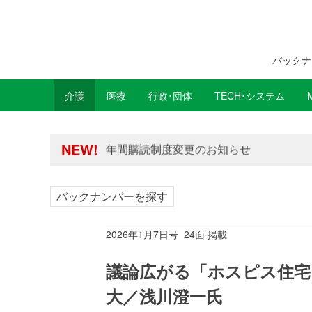
バックナ
介護
医療
行政･団体
TECH･システム
年間購読制度変更のお知らせ
高齢者住宅新聞 無料会員の皆様へ閲覧本
年間購読制度変更のお知らせ
NEW!
高齢者住宅新聞 無料会員の皆様へ閲覧本
バックナンバーを探す
2026年1月7日号 24面 掲載
議論広がる「ホスピス住宅
大／浅川澄一氏