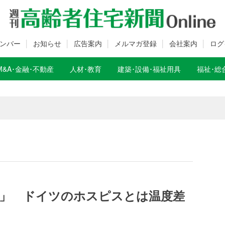
ンバー
お知らせ
広告案内
メルマガ登録
会社案内
ログ
M&A･金融･不動産
人材･教育
建築･設備･福祉用具
福祉･総
数変更のお知らせ
数変更のお知らせ
」 ドイツのホスピスとは温度差