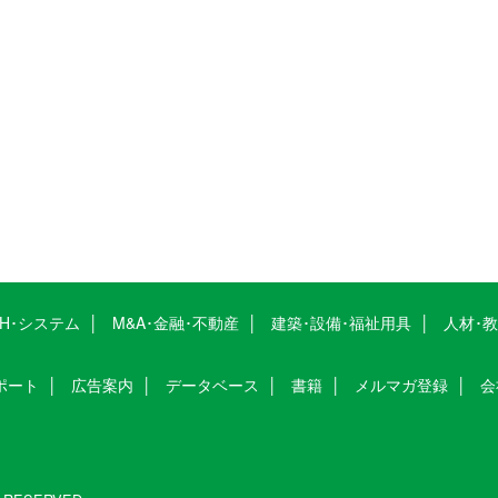
CH･システム
M&A･金融･不動産
建築･設備･福祉用具
人材･
ポート
広告案内
データベース
書籍
メルマガ登録
会