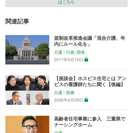
はこちら
関連記事
規制改革推進会議「混合介護、年
内にルール化を」
介護
行政･団体
│
2017年5月10日
【座談会】ホスピス住宅とは アン
ビスの看護師たちに聞く【後編】
介護
医療
│
2026年6月29日
高齢者住宅事業に参入 三重県で
ナーシングホーム
介護