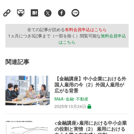
全ての記事が読める
有料会員申込はこちら
1ヵ月につき3記事まで（一部を除く）閲覧可能な
無料会員申込
はこちら
関連記事
【金融講座】中小企業における外
国人雇用の今（2）外国人雇用が
広がる背景
M&A･金融･不動産
2025年10月24日
<金融講座>雇用における中小企業
の役割と実情（2） 雇用における