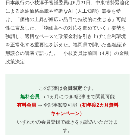
日本銀行の小枝淳子審議委員は5月21日、中東情勢緊迫化
による原油価格高騰や堅調なAI（人工知能）需要を受
け、「価格の上昇が幅広い品目で持続的に生じる」可能
性に言及した。「物価高への対応を進めていく」姿勢を
強調し、適切なペースで政策金利を引き上げて金利環境
を正常化する重要性を訴えた。福岡県で開いた金融経済
懇談会の講演で語った。 小枝委員は前回（4月）の金融
政策決定 ...
この記事は
会員限定
です。
無料会員
→ 1ヵ月につき3記事まで閲覧可能
有料会員
→ 全記事閲覧可能
（初年度2カ月無料
キャンペーン）
いずれかの会員登録で続きをお読みいただけま
す。