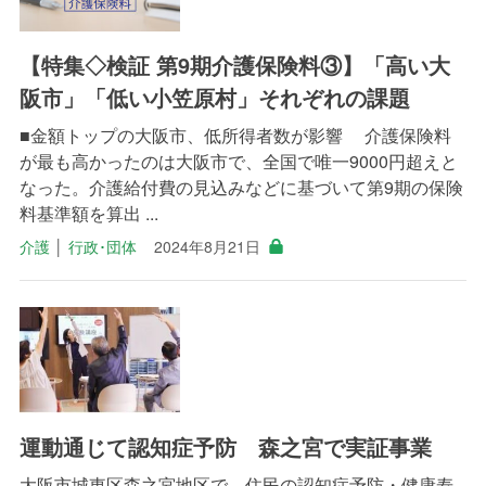
【特集◇検証 第9期介護保険料③】「高い大
阪市」「低い小笠原村」それぞれの課題
■金額トップの大阪市、低所得者数が影響 介護保険料
が最も高かったのは大阪市で、全国で唯一9000円超えと
なった。介護給付費の見込みなどに基づいて第9期の保険
料基準額を算出 ...
介護
│
行政･団体
2024年8月21日
運動通じて認知症予防 森之宮で実証事業
大阪市城東区森之宮地区で、住民の認知症予防・健康寿