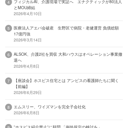
フィジカルAI、介護現場で実証へ エナクティックが80法人
とMOU締結
2026年4月10日
医療法人アエバ会破産 生野区で病院・老健運営 負債総額
17億円強
2026年3月14日
ALSOK、介護2社を買収 大和ハウスはオペレーション事業撤
退へ
2026年4月8日
【座談会】ホスピス住宅とは アンビスの看護師たちに聞く
【前編】
2026年6月29日
エムスリー、ワイズマンを完全子会社化
2026年6月8日
”ホスピス紹介禁止”に疑問 「例外規定の検討を」