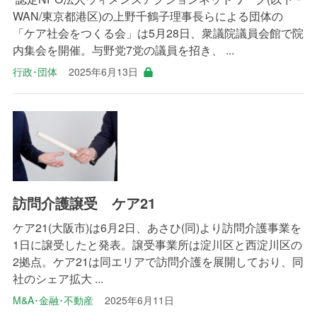
WAN/東京都港区)の上野千鶴子理事長らによる団体の
「ケア社会をつくる会」は5月28日、衆議院議員会館で院
内集会を開催。与野党7党の議員を招き、 ...
行政･団体
2025年6月13日
訪問介護譲受 ケア21
ケア21(大阪市)は6月2日、あさひ(同)より訪問介護事業を
1日に譲受したと発表。譲受事業所は淀川区と西淀川区の
2拠点。ケア21は同エリアで訪問介護を展開しており、同
社のシェア拡大 ...
M&A･金融･不動産
2025年6月11日