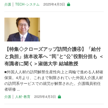
介護
│
TECH･システム
2025年4月3日
【特集◇クローズアップ訪問介護④】「給付
と負担」抜本改革へ “民”と“公”役割分担も ＜
有識者に聞く＞淑徳大学 結城教授
■外国人人材の訪問解禁生産性向上と両輪で進める人材確
保策。4月より、これまで制限されていた外国人介護人材
の訪問系サービスでの就労が解禁された。介護職員初任
者研修 ...
介護
│
人材･教育
2025年4月3日