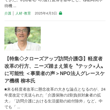
待機 ...
介護
│
人材･教育
2025年4月3日
【特集◇クローズアップ訪問介護③】軽度者
改革の行方、ニーズ踏まえ策を〝テック×人〟
に可能性 ＜事業者の声＞NPO法人グレースケ
ア機構 柳本氏
■来る軽度者改革に懸念改革の大きな論点となるのが、24
年度改定で見送られた「介護保険の2割負担対象者の拡
大」「訪問介護における生活援助の給付除外」など。中
でも「 ...