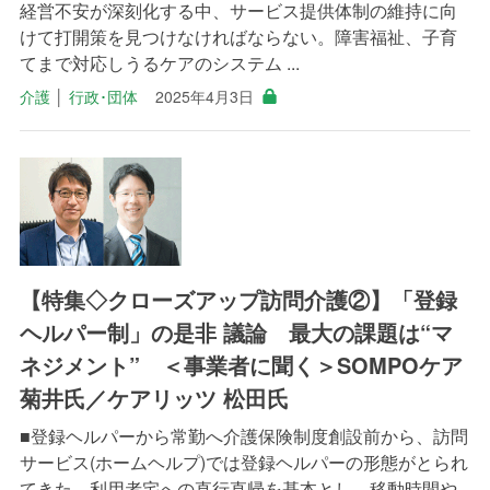
経営不安が深刻化する中、サービス提供体制の維持に向
けて打開策を見つけなければならない。障害福祉、子育
てまで対応しうるケアのシステム ...
介護
│
行政･団体
2025年4月3日
【特集◇クローズアップ訪問介護②】「登録
ヘルパー制」の是非 議論 最大の課題は“マ
ネジメント” ＜事業者に聞く＞SOMPOケア
菊井氏／ケアリッツ 松田氏
■登録ヘルパーから常勤へ介護保険制度創設前から、訪問
サービス(ホームヘルプ)では登録ヘルパーの形態がとられ
てきた。利用者宅への直行直帰を基本とし、移動時間や