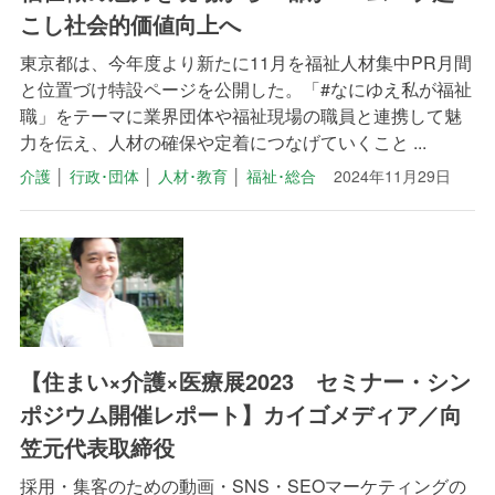
こし社会的価値向上へ
東京都は、今年度より新たに11月を福祉人材集中PR月間
と位置づけ特設ページを公開した。「#なにゆえ私が福祉
職」をテーマに業界団体や福祉現場の職員と連携して魅
力を伝え、人材の確保や定着につなげていくこと ...
介護
│
行政･団体
│
人材･教育
│
福祉･総合
2024年11月29日
【住まい×介護×医療展2023 セミナー・シン
ポジウム開催レポート】カイゴメディア／向
笠元代表取締役
採用・集客のための動画・SNS・SEOマーケティングの