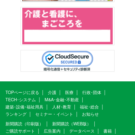
TOPページに戻る
介護
医療
行政･団体
TECH･システム
M&A･金融･不動産
建築･設備･福祉用具
人材･教育
福祉･総合
ランキング
セミナー・イベント
お知らせ
新聞購読（印刷版）
新聞購読（WEB版）
ご購読サポート
広告案内
データベース
書籍