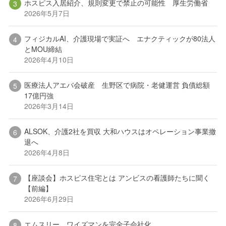
ホスピス入居紹介、規則変更で禁止の可能性 厚生労働省
2026年5月7日
フィジカルAI、介護現場で実証へ エナクティックが80法人
とMOU締結
2026年4月10日
医療法人アエバ会破産 生野区で病院・老健運営 負債総額
17億円強
2026年3月14日
ALSOK、介護2社を買収 大和ハウスはオペレーション事業撤
退へ
2026年4月8日
【座談会】ホスピス住宅とは アンビスの看護師たちに聞く
【前編】
2026年6月29日
エムスリー、ワイズマンを完全子会社化