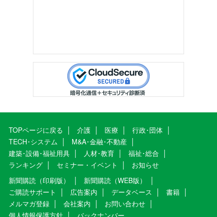
TOPページに戻る
介護
医療
行政･団体
TECH･システム
M&A･金融･不動産
建築･設備･福祉用具
人材･教育
福祉･総合
ランキング
セミナー・イベント
お知らせ
新聞購読（印刷版）
新聞購読（WEB版）
ご購読サポート
広告案内
データベース
書籍
メルマガ登録
会社案内
お問い合わせ
個人情報保護方針
バックナンバー