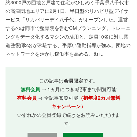
約3000戸の団地と戸建て住宅がひしめく千葉県八千代市
の高津団地エリアに2月1日、半日型のリハビリ型デイサ
ービス「リカバリーデイ八千代」がオープンした。運営
するのは同市で整骨院を営むCMプランニング。トレーニ
ングをデータ化するマシンの活用と、定員10名に対し柔
道整復師2名が常駐する、手厚い運動指導が強み。団地の
ネットワークを活かし稼働率を高める。&n ...
この記事は
会員限定
です。
無料会員
→ 1ヵ月につき3記事まで閲覧可能
有料会員
→ 全記事閲覧可能
（初年度2カ月無料
キャンペーン）
いずれかの会員登録で続きをお読みいただけま
す。