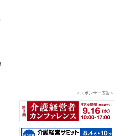
ン
も
衛
＜スポンサー広告＞