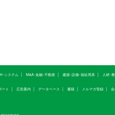
CH･システム
M&A･金融･不動産
建築･設備･福祉用具
人材･
ポート
広告案内
データベース
書籍
メルマガ登録
会