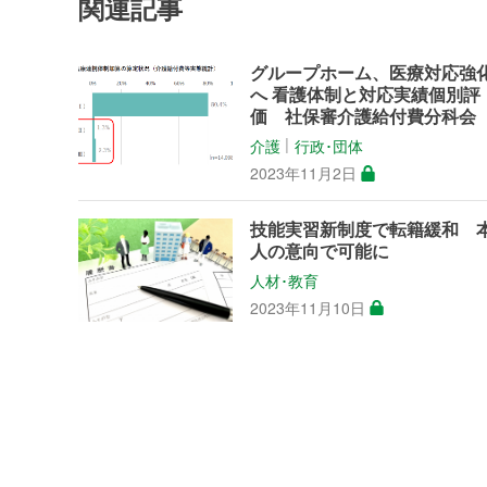
関連記事
グループホーム、医療対応強
へ 看護体制と対応実績個別評
価 社保審介護給付費分科会
介護
行政･団体
│
2023年11月2日
技能実習新制度で転籍緩和 
人の意向で可能に
人材･教育
2023年11月10日