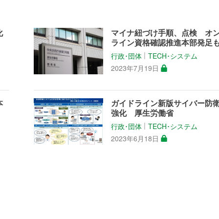
化
マイナ紐づけ手順、点検 オ
ライン資格確認推進本部発足
行政･団体
TECH･システム
│
2023年7月19日
本
ガイドライン新版サイバー防
強化 厚生労働省
行政･団体
TECH･システム
│
2023年6月18日