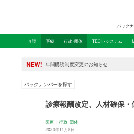
バックナ
介護
医療
行政･団体
TECH･システム
年間購読制度変更のお知らせ
高齢者住宅新聞 無料会員の皆様へ閲覧本
年間購読制度変更のお知らせ
NEW!
高齢者住宅新聞 無料会員の皆様へ閲覧本
バックナンバーを探す
診療報酬改定、人材確保・
医療
行政･団体
2023年11月8日