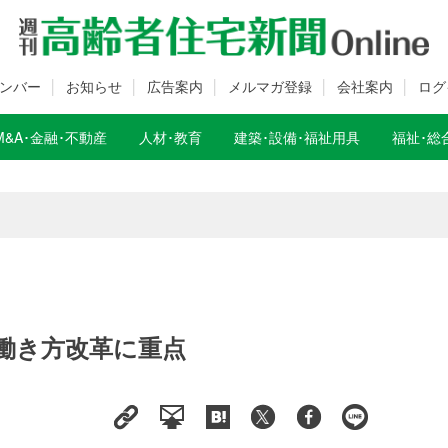
ンバー
お知らせ
広告案内
メルマガ登録
会社案内
ログ
M&A･金融･不動産
人材･教育
建築･設備･福祉用具
福祉･総
数変更のお知らせ
数変更のお知らせ
働き方改革に重点