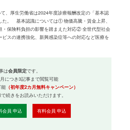
いて、厚生労働省は2024年度診療報酬改定の「基本認
した。 基本認識については① 物価高騰・賃金上昇、
担・保険料負担の影響を踏まえた対応② 全世代型社会
ービスの連携強化、新興感染症等への対応など医療を
事は
会員限定
です。
ヵ月につき3記事まで閲覧可能
可能
（初年度2カ月無料キャンペーン）
録で続きをお読みいただけます。
料会員 申込
有料会員 申込