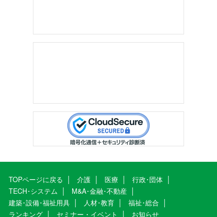
TOPページに戻る
介護
医療
行政･団体
TECH･システム
M&A･金融･不動産
建築･設備･福祉用具
人材･教育
福祉･総合
ランキング
セミナー・イベント
お知らせ