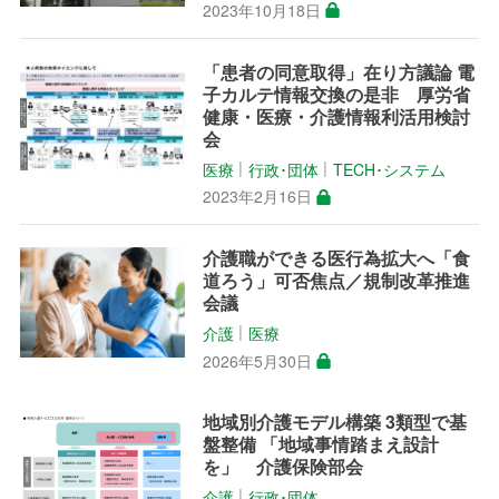
2023年10月18日
「患者の同意取得」在り方議論 電
子カルテ情報交換の是非 厚労省
健康・医療・介護情報利活用検討
会
医療
行政･団体
TECH･システム
│
│
2023年2月16日
介護職ができる医行為拡大へ「食
道ろう」可否焦点／規制改革推進
会議
介護
医療
│
2026年5月30日
地域別介護モデル構築 3類型で基
盤整備 「地域事情踏まえ設計
を」 介護保険部会
介護
行政･団体
│