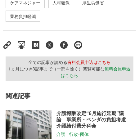
ケアマネジャー
人材確保
厚生労働省
業務負担軽減
全ての記事が読める
有料会員申込はこちら
1ヵ月につき3記事まで（一部を除く）閲覧可能な
無料会員申込
はこちら
関連記事
介護報酬改定“6月施行延期”議
論 事業所・ベンダの負担考慮
介護給付費分科会
介護
行政･団体
│