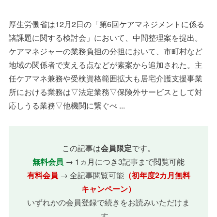
厚生労働省は12月2日の「第6回ケアマネジメントに係る
諸課題に関する検討会」において、中間整理案を提出。
ケアマネジャーの業務負担の分担において、市町村など
地域の関係者で支える点などが素案から追加された。主
任ケアマネ兼務や受検資格範囲拡大も居宅介護支援事業
所における業務は▽法定業務▽保険外サービスとして対
応しうる業務▽他機関に繋ぐべ ...
この記事は
会員限定
です。
無料会員
→ 1ヵ月につき3記事まで閲覧可能
有料会員
→ 全記事閲覧可能
（初年度2カ月無料
キャンペーン）
いずれかの会員登録で続きをお読みいただけま
す。