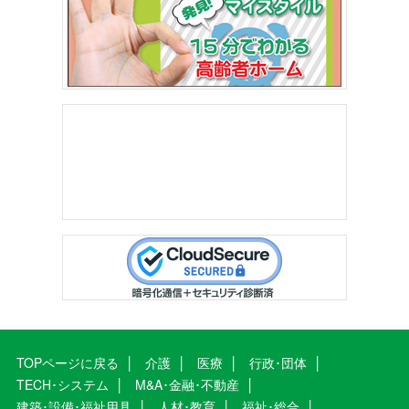
TOPページに戻る
介護
医療
行政･団体
TECH･システム
M&A･金融･不動産
建築･設備･福祉用具
人材･教育
福祉･総合