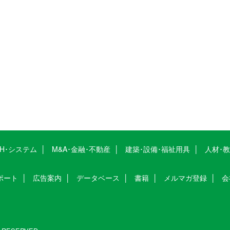
CH･システム
M&A･金融･不動産
建築･設備･福祉用具
人材･
ポート
広告案内
データベース
書籍
メルマガ登録
会