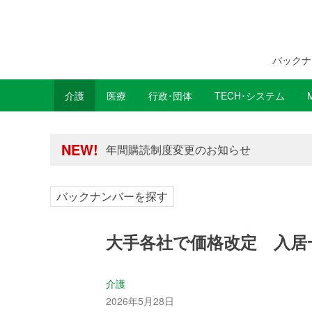
バックナ
介護
医療
行政･団体
TECH･システム
年間購読制度変更のお知らせ
高齢者住宅新聞 無料会員の皆様へ閲覧本
NEW!
年間購読制度変更のお知らせ
高齢者住宅新聞 無料会員の皆様へ閲覧本
バックナンバーを探す
大手各社で価格改定 入居
介護
2026年5月28日